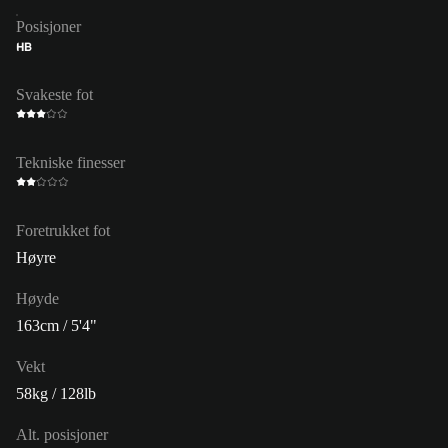
Posisjoner
HB
Svakeste fot
Tekniske finesser
Foretrukket fot
Høyre
Høyde
163cm / 5'4"
Vekt
58kg / 128lb
Alt. posisjoner