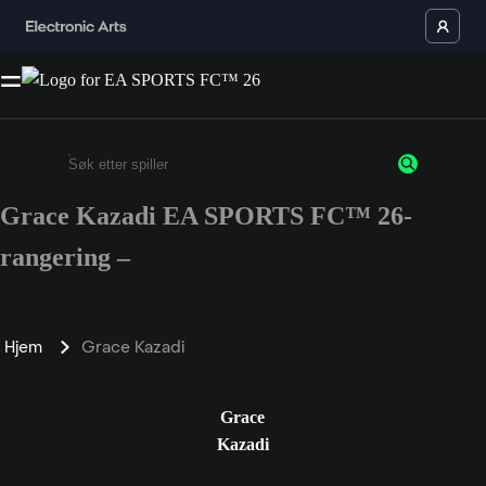
Grace Kazadi EA SPORTS FC™ 26-
Enter a minimum of 3 characters or numbers
rangering –
Hjem
Grace Kazadi
Grace
Kazadi