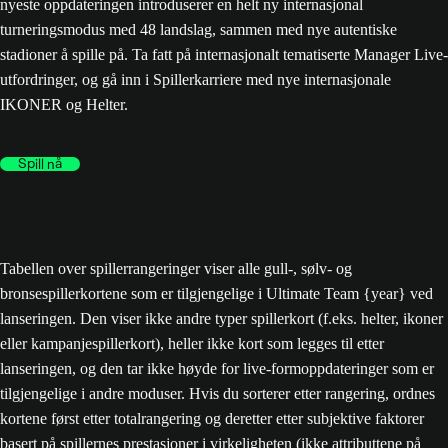
nyeste oppdateringen introduserer en helt ny internasjonal
turneringsmodus med 48 landslag, sammen med nye autentiske
stadioner å spille på. Ta fatt på internasjonalt tematiserte Manager Live-
utfordringer, og gå inn i Spillerkarriere med nye internasjonale
IKONER og Helter.
Spill nå
Tabellen over spillerrangeringer viser alle gull-, sølv- og
bronsespillerkortene som er tilgjengelige i Ultimate Team {year} ved
lanseringen. Den viser ikke andre typer spillerkort (f.eks. helter, ikoner
eller kampanjespillerkort), heller ikke kort som legges til etter
lanseringen, og den tar ikke høyde for live-formoppdateringer som er
tilgjengelige i andre moduser. Hvis du sorterer etter rangering, ordnes
kortene først etter totalrangering og deretter etter subjektive faktorer
basert på spillernes prestasjoner i virkeligheten (ikke attributtene på