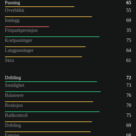
Pasning
65
Overblikk
55
Innlegg
69
Frisparkpresisjon
35
Kortpasninger
75
Langpasninger
64
Skru
61
Dribling
72
Smidighet
73
Balansere
76
Reaksjon
70
Ballkontroll
75
Dribling
69
Fatning
68