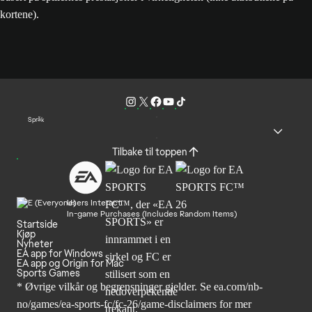
kortene).
Språk
Tilbake til toppen
Users Interact
In-game Purchases (Includes Random Items)
Startside
Kjøp
Nyheter
EA app for Windows
EA app og Origin for Mac
Sports Games
* Øvrige vilkår og begrensninger gjelder. Se
ea.com/nb-
no/games/ea-sports-fc/fc-26
/game-disclaimers for mer