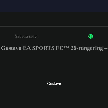
Gustavo EA SPORTS FC™ 26-rangering –
Enter a minimum of 3 characters or numbers
Gustavo