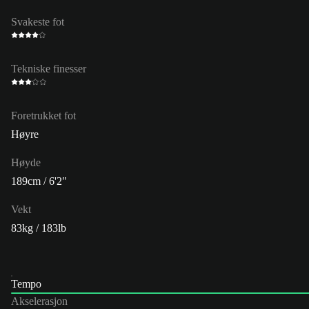
Svakeste fot
Tekniske finesser
Foretrukket fot
Høyre
Høyde
189cm / 6'2"
Vekt
83kg / 183lb
Tempo
Akselerasjon