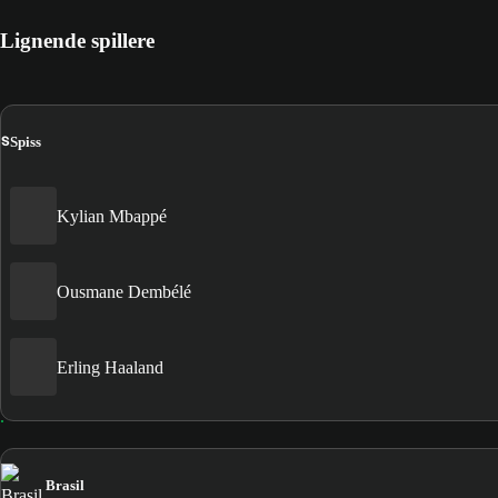
Lignende spillere
S
Spiss
Kylian Mbappé
Ousmane Dembélé
Erling Haaland
Brasil