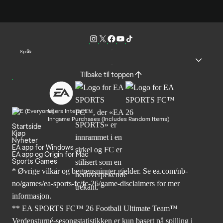
Språk
Tilbake til toppen
Users Interact
In-game Purchases (Includes Random Items)
Startside
Kjøp
Nyheter
EA app for Windows
EA app og Origin for Mac
Sports Games
* Øvrige vilkår og begrensninger gjelder. Se
ea.com/nb-
no/games/ea-sports-fc/fc-26
/game-disclaimers for mer
informasjon.
** EA SPORTS FC™ 26 Football Ultimate Team™
Verdensturné-sesongstatistikken er kun basert på spilling i