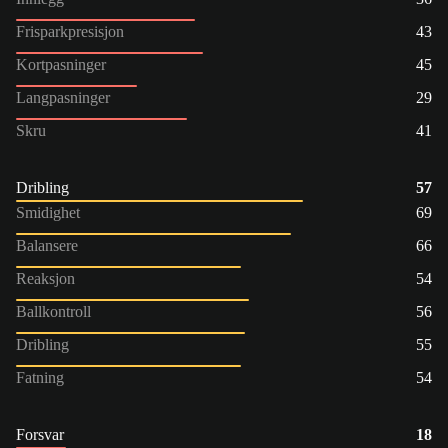
Frisparkpresisjon
43
Kortpasninger
45
Langpasninger
29
Skru
41
Dribling
57
Smidighet
69
Balansere
66
Reaksjon
54
Ballkontroll
56
Dribling
55
Fatning
54
Forsvar
18