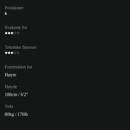
Posisjoner
S
Svakeste fot
Tekniske finesser
Foretrukket fot
Høyre
Høyde
188cm / 6'2"
Vekt
80kg / 176lb