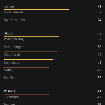
Tempo
71
Akselerasjon
67
Spurthastighet
74
Skudd
55
Posisjonering
57
Avslutninger
58
Skuddkraft
55
Langskudd
51
Volley
47
Straffer
57
Pasning
41
Overblikk
47
Innlegg
36