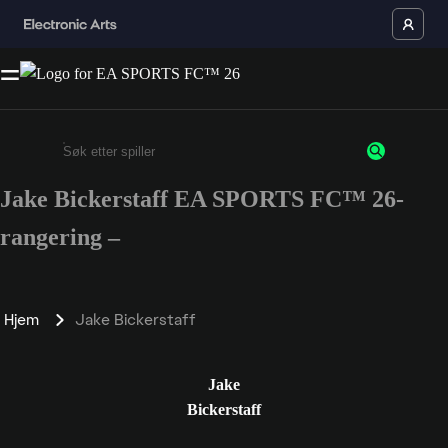
Jake Bickerstaff EA SPORTS FC™ 26-
Enter a minimum of 3 characters or numbers
rangering –
Hjem
Jake Bickerstaff
Jake
Bickerstaff