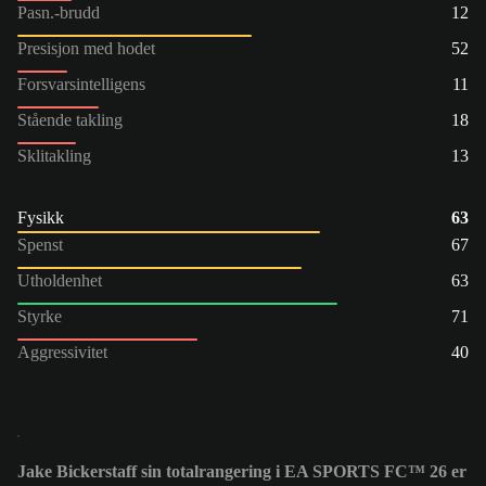
Pasn.-brudd
12
Presisjon med hodet
52
Forsvarsintelligens
11
Stående takling
18
Sklitakling
13
Fysikk
63
Spenst
67
Utholdenhet
63
Styrke
71
Aggressivitet
40
Jake Bickerstaff sin totalrangering i EA SPORTS FC™ 26 er