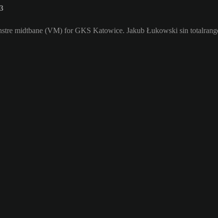
3
Venstre midtbane (VM) for GKS Katowice. Jakub Łukowski sin totalrange