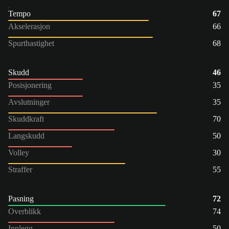
Tempo
67
Akselerasjon
66
Spurthastighet
68
Skudd
46
Posisjonering
35
Avslutninger
35
Skuddkraft
70
Langskudd
50
Volley
30
Straffer
55
Pasning
72
Overblikk
74
Innlegg
50