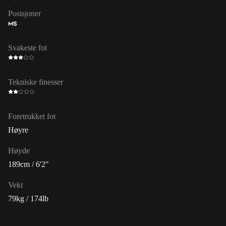
Posisjoner
MS
Svakeste fot
Tekniske finesser
Foretrukket fot
Høyre
Høyde
189cm / 6'2"
Vekt
79kg / 174lb