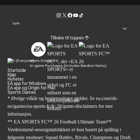
Språk
Tilbake til toppen
Users Interact
In-game Purchases (Includes Random Items)
Startside
Kjøp
Nyheter
EA app for Windows
EA app og Origin for Mac
Sports Games
* Øvrige vilkår og begrensninger gjelder. Se
ea.com/nb-
no/games/ea-sports-fc/fc-26
/game-disclaimers for mer
informasjon.
** EA SPORTS FC™ 26 Football Ultimate Team™
Verdensturné-sesongstatistikken er kun basert på spilling i
følgende moduser: Squad Battles, Rivals, Champions og Draft.