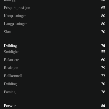
Frisparkpresisjon
65
Kortpasninger
80
Langpasninger
80
Skru
70
Dribling
70
Smidighet
55
Balansere
60
Reaksjon
79
Ballkontroll
73
Dribling
70
Fatning
78
Forsvar
80