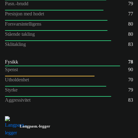
Pasn.-brudd
79
Presisjon med hodet
77
Forsvarsintelligens
80
Stående takling
80
Sklitakling
83
Fysikk
78
Spenst
90
Utholdenhet
70
Styrke
79
Aggressivitet
83
Langpasn.-legger