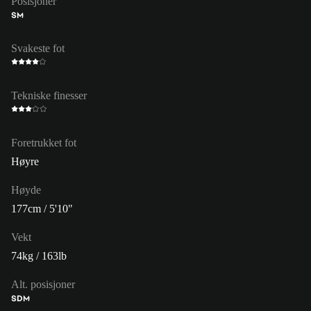
Posisjoner
SM
Svakeste fot
Tekniske finesser
Foretrukket fot
Høyre
Høyde
177cm / 5'10"
Vekt
74kg / 163lb
Alt. posisjoner
SDM