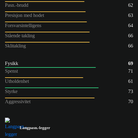
Pasn.-brudd
62
Presisjon med hodet
63
Forsvarsintelligens
64
Stående takling
66
Sklitakling
66
Fysikk
69
Spenst
71
Utholdenhet
61
Styrke
73
Aggressivitet
70
Langpasn.-legger