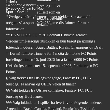
Nyheter
EA app for Windows
EA app og Origin for Mac
Sports Games
* Øvrige vilkår og begrensninger gjelder. Se
ea.com/nb-
no/games/ea-sports-fc/fc-26
/game-disclaimers for mer
informasjon.
** EA SPORTS FC™ 26 Football Ultimate Team™
Verdensturné-sesongstatistikken er kun basert på spilling i
følgende moduser: Squad Battles, Rivals, Champions og Draft.
††Du må fullføre trinnene for å motta den første FC Points-
fordelingen innen 15. juni 2026 for å få alle 6000 FC Points.
Hvis du løser inn etter 15. september 2026, får du ingen FC
Points.
§ Valg trekkes fra Utslagskongelige, Fantasy FC, FUT-
bursdag, Ta ansvar og UEFA Veien til finalen.
§§ Valg trekkes fra Utslagskongelige, Fantasy FC, FUT-
bursdag og Trofétitaner.
§§§ Valg inkluderer 1 spiller fra hvert av de følgende landene:
Argentina, Brasil, Canada, England, Frankrike, Tyskland,