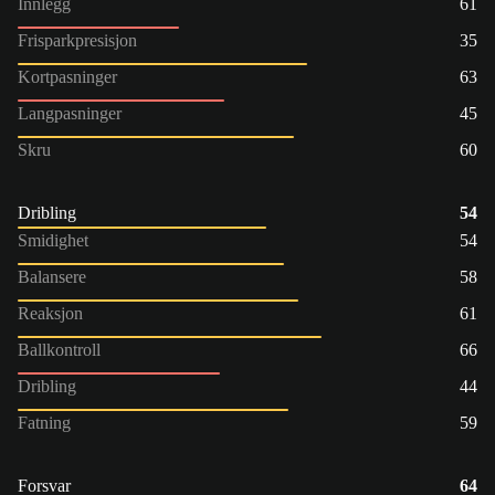
Innlegg
61
Frisparkpresisjon
35
Kortpasninger
63
Langpasninger
45
Skru
60
Dribling
54
Smidighet
54
Balansere
58
Reaksjon
61
Ballkontroll
66
Dribling
44
Fatning
59
Forsvar
64