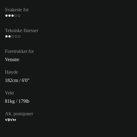
Svakeste fot
Tekniske finesser
Foretrukket fot
Venstre
Høyde
182cm / 6'0"
Vekt
81kg / 179lb
Alt. posisjoner
VB
VM