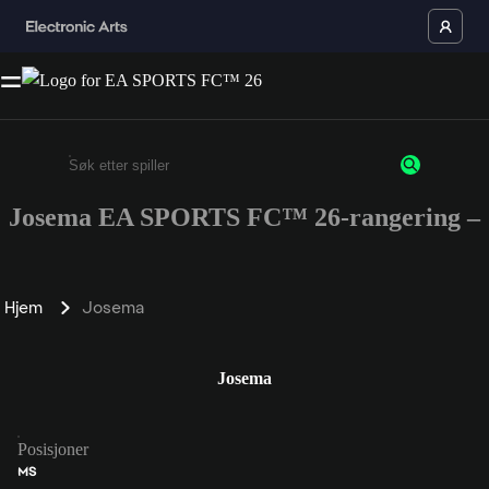
Josema EA SPORTS FC™ 26-rangering –
Enter a minimum of 3 characters or numbers
Hjem
Josema
Josema
Posisjoner
MS