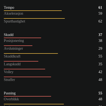
Tempo
61
Akselerasjon
59
Spurthastighet
62
Skudd
37
Posisjonering
38
Avslutninger
29
Skuddkraft
55
Langskudd
35
Volley
42
Straffer
48
Pasning
55
Overblikk
48