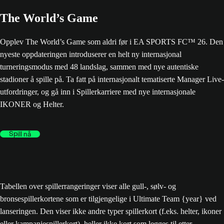
The World’s Game
Opplev The World’s Game som aldri før i EA SPORTS FC™ 26. Den
nyeste oppdateringen introduserer en helt ny internasjonal
turneringsmodus med 48 landslag, sammen med nye autentiske
stadioner å spille på. Ta fatt på internasjonalt tematiserte Manager Live-
utfordringer, og gå inn i Spillerkarriere med nye internasjonale
IKONER og Helter.
Spill nå
Tabellen over spillerrangeringer viser alle gull-, sølv- og
bronsespillerkortene som er tilgjengelige i Ultimate Team {year} ved
lanseringen. Den viser ikke andre typer spillerkort (f.eks. helter, ikoner
eller kampanjespillerkort), heller ikke kort som legges til etter