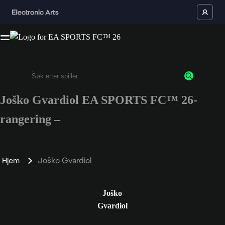
Joško Gvardiol EA SPORTS FC™ 26-
Enter a minimum of 3 characters or numbers
rangering –
Hjem
Joško Gvardiol
Joško
Gvardiol