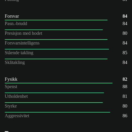
Forsvar
84
Pasn.-brudd
84
Presisjon med hodet
80
Forsvarsintelligens
84
Stående takling
85
Sklitakling
84
Fysikk
82
Spenst
88
Utholdenhet
81
Styrke
80
Aggressivitet
86