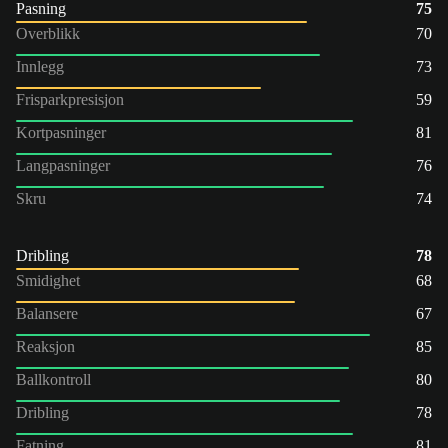
Pasning
75
Overblikk
70
Innlegg
73
Frisparkpresisjon
59
Kortpasninger
81
Langpasninger
76
Skru
74
Dribling
78
Smidighet
68
Balansere
67
Reaksjon
85
Ballkontroll
80
Dribling
78
Fatning
81