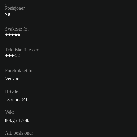
Posisjoner
VB
Svakeste fot
Tekniske finesser
Foretrukket fot
Venstre
Høyde
185cm / 6'1"
Vekt
80kg / 176lb
Alt. posisjoner