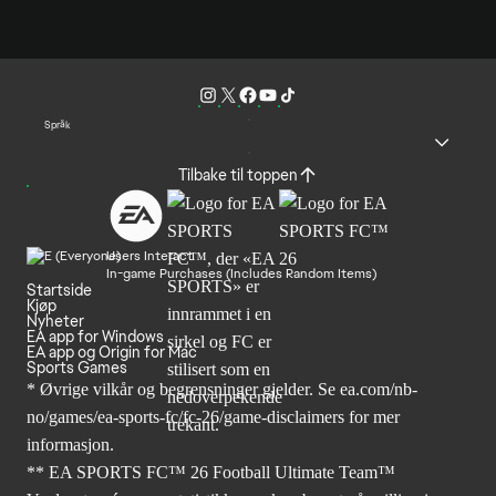
Språk
Tilbake til toppen
Users Interact
In-game Purchases (Includes Random Items)
Startside
Kjøp
Nyheter
EA app for Windows
EA app og Origin for Mac
Sports Games
* Øvrige vilkår og begrensninger gjelder. Se
ea.com/nb-
no/games/ea-sports-fc/fc-26
/game-disclaimers for mer
informasjon.
** EA SPORTS FC™ 26 Football Ultimate Team™