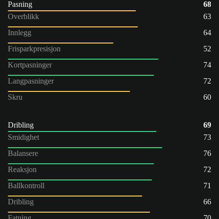
Pasning
68
Overblikk
63
Innlegg
64
Frisparkpresisjon
52
Kortpasninger
74
Langpasninger
72
Skru
60
Dribling
69
Smidighet
73
Balansere
76
Reaksjon
72
Ballkontroll
71
Dribling
66
Fatning
70