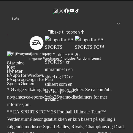
Språk
Tilbake til toppen
Users Interact
In-game Purchases (Includes Random Items)
Startside
Kjøp
Nyheter
EA app for Windows
EA app og Origin for Mac
Sports Games
* Øvrige vilkår og begrensninger gjelder. Se
ea.com/nb-
no/games/ea-sports-fc/fc-26
/game-disclaimers for mer
informasjon.
** EA SPORTS FC™ 26 Football Ultimate Team™
Verdensturné-sesongstatistikken er kun basert på spilling i
følgende moduser: Squad Battles, Rivals, Champions og Draft.