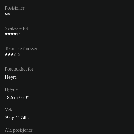
Posisjoner
MS
Svakeste fot
Tekniske finesser
Foretrukket fot
Høyre
Høyde
182cm / 6'0"
Vekt
79kg / 174lb
Alt. posisjoner