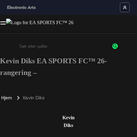
Kevin Diks EA SPORTS FC™ 26-
Enter a minimum of 3 characters or numbers
rangering –
Hjem
Kevin Diks
Kevin
Diks