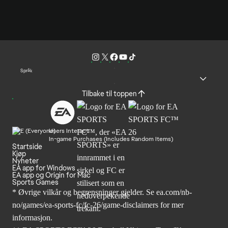
Språk
Tilbake til toppen
Users Interact
In-game Purchases (Includes Random Items)
Startside
Kjøp
Nyheter
EA app for Windows
EA app og Origin for Mac
Sports Games
* Øvrige vilkår og begrensninger gjelder. Se
ea.com/nb-
no/games/ea-sports-fc/fc-26
/game-disclaimers for mer
informasjon.