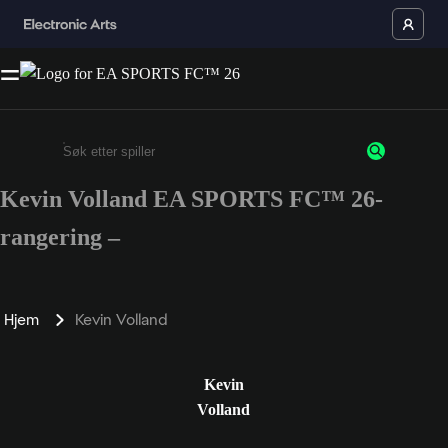
Kevin Volland EA SPORTS FC™ 26-
Enter a minimum of 3 characters or numbers
rangering –
Hjem
Kevin Volland
Kevin
Volland