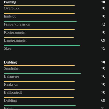
Pasning
70
Overblikk
70
Innlegg
70
Frisparkpresisjon
72
Kortpasninger
70
Langpasninger
69
Skru
75
Dribling
70
Smidighet
70
Balansere
76
Reaksjon
70
Ballkontroll
70
Dribling
69
Fatning
71