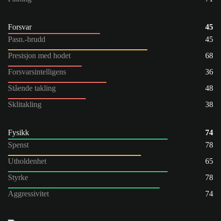
Forsvar
45
Pasn.-brudd
45
Presisjon med hodet
68
Forsvarsintelligens
36
Stående takling
48
Sklitakling
38
Fysikk
74
Spenst
78
Utholdenhet
65
Styrke
78
Aggressivitet
74