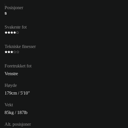
Posisjoner
S
Svakeste fot
Tekniske finesser
Foretrukket fot
Venstre
Høyde
179cm / 5'10"
Vekt
85kg / 187lb
Alt. posisjoner