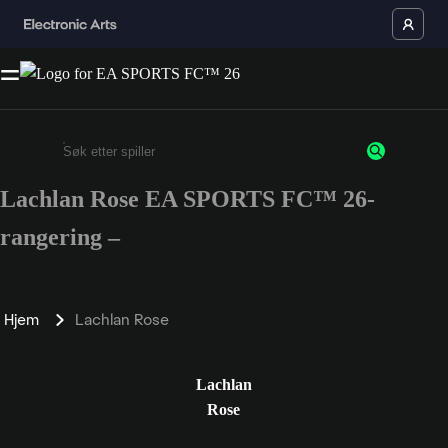
Lachlan Rose EA SPORTS FC™ 26-
Enter a minimum of 3 characters or numbers
rangering –
Hjem
Lachlan Rose
Lachlan
Rose