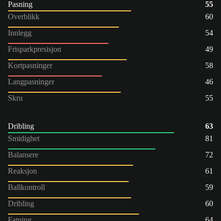
Pasning
55
Overblikk
60
Innlegg
54
Frisparkpresisjon
49
Kortpasninger
58
Langpasninger
46
Skru
55
Dribling
63
Smidighet
81
Balansere
72
Reaksjon
61
Ballkontroll
59
Dribling
60
Fatning
64