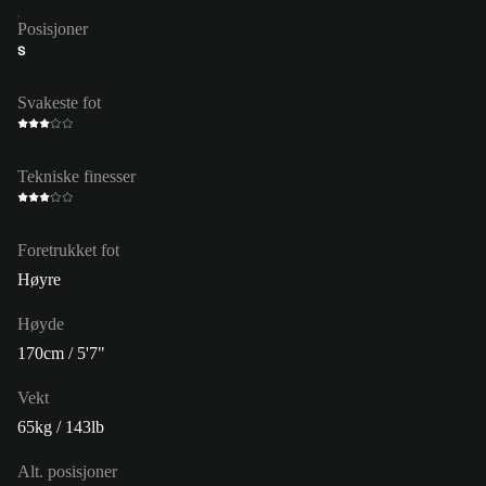
Posisjoner
S
Svakeste fot
Tekniske finesser
Foretrukket fot
Høyre
Høyde
170cm / 5'7"
Vekt
65kg / 143lb
Alt. posisjoner