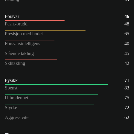
Forsvar
46
Pasn.-brudd
48
Presisjon med hodet
65
Forsvarsintelligens
40
Stående takling
45
Sklitakling
42
Fysikk
71
Spenst
83
Utholdenhet
75
Styrke
72
Aggressivitet
62