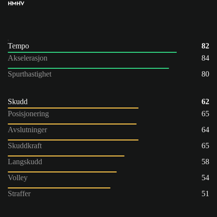
HM
HV
Tempo
82
Akselerasjon
84
Spurthastighet
80
Skudd
62
Posisjonering
65
Avslutninger
64
Skuddkraft
65
Langskudd
58
Volley
54
Straffer
51