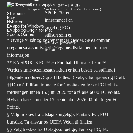
Users Interact
In-game Purchases (Includes Random Items)
Startside
Kjøp
Nyheter
EA app for Windows
EA app og Origin for Mac
Sports Games
* Øvrige vilkår og begrensninger gjelder. Se
ea.com/nb-
no/games/ea-sports-fc/fc-26
/game-disclaimers for mer
informasjon.
** EA SPORTS FC™ 26 Football Ultimate Team™
Verdensturné-sesongstatistikken er kun basert på spilling i
følgende moduser: Squad Battles, Rivals, Champions og Draft.
††Du må fullføre trinnene for å motta den første FC Points-
fordelingen innen 15. juni 2026 for å få alle 6000 FC Points.
Hvis du løser inn etter 15. september 2026, får du ingen FC
Points.
§ Valg trekkes fra Utslagskongelige, Fantasy FC, FUT-
bursdag, Ta ansvar og UEFA Veien til finalen.
§§ Valg trekkes fra Utslagskongelige, Fantasy FC, FUT-