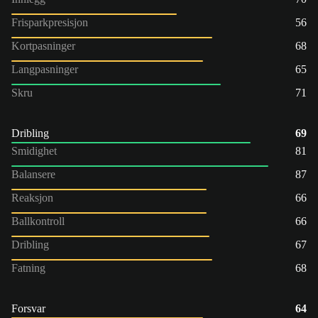
Frisparkpresisjon
56
Kortpasninger
68
Langpasninger
65
Skru
71
Dribling
69
Smidighet
81
Balansere
87
Reaksjon
66
Ballkontroll
66
Dribling
67
Fatning
68
Forsvar
64