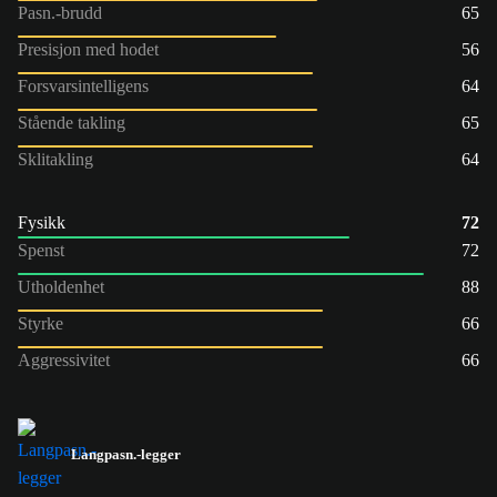
Pasn.-brudd
65
Presisjon med hodet
56
Forsvarsintelligens
64
Stående takling
65
Sklitakling
64
Fysikk
72
Spenst
72
Utholdenhet
88
Styrke
66
Aggressivitet
66
Langpasn.-legger