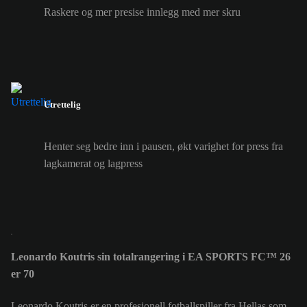
Raskere og mer presise innlegg med mer skru
Utrettelig
Henter seg bedre inn i pausen, økt varighet for press fra
lagkamerat og lagpress
Leonardo Koutris sin totalrangering i EA SPORTS FC™ 26
er 70
Leonardo Koutris er en profesjonell fotballspiller fra Hellas som