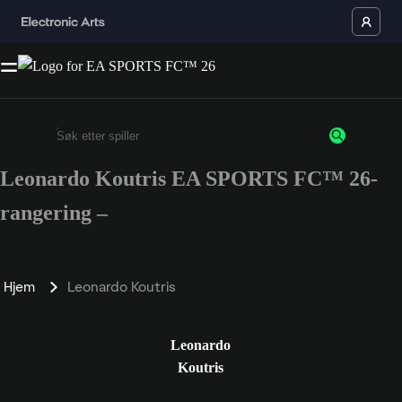
Leonardo Koutris EA SPORTS FC™ 26-
Enter a minimum of 3 characters or numbers
rangering –
Hjem
Leonardo Koutris
Leonardo
Koutris