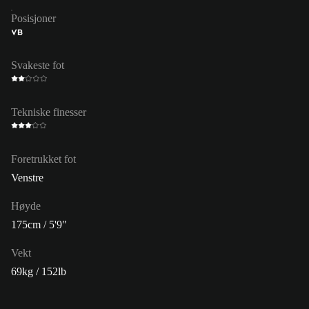
Posisjoner
VB
Svakeste fot
Tekniske finesser
Foretrukket fot
Venstre
Høyde
175cm / 5'9"
Vekt
69kg / 152lb