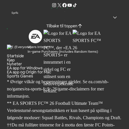
Språk
Tilbake til toppen
Users Interact
In-game Purchases (Includes Random Items)
Startside
Kjøp
Nyheter
EA app for Windows
EA app og Origin for Mac
Sports Games
* Øvrige vilkår og begrensninger gjelder. Se
ea.com/nb-
no/games/ea-sports-fc/fc-26
/game-disclaimers for mer
informasjon.
** EA SPORTS FC™ 26 Football Ultimate Team™
Verdensturné-sesongstatistikken er kun basert på spilling i
følgende moduser: Squad Battles, Rivals, Champions og Draft.
††Du må fullføre trinnene for å motta den første FC Points-