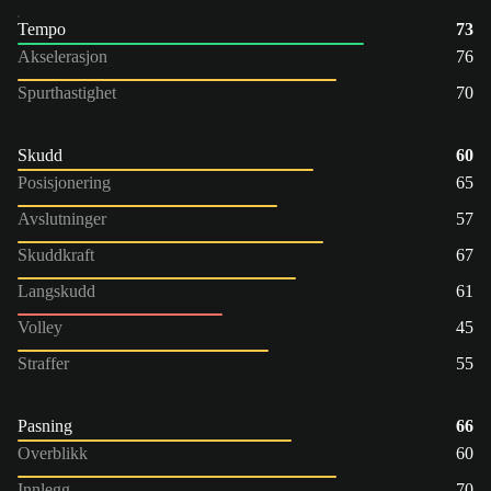
Tempo
73
Akselerasjon
76
Spurthastighet
70
Skudd
60
Posisjonering
65
Avslutninger
57
Skuddkraft
67
Langskudd
61
Volley
45
Straffer
55
Pasning
66
Overblikk
60
Innlegg
70