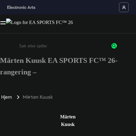
Märten Kuusk EA SPORTS FC™ 26-
Enter a minimum of 3 characters or numbers
rangering –
Hjem
Märten Kuusk
Märten
Kuusk