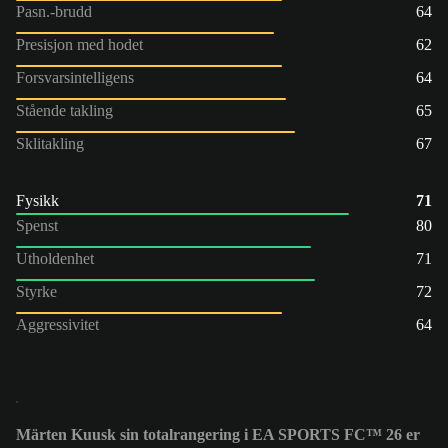
Pasn.-brudd
64
Presisjon med hodet
62
Forsvarsintelligens
64
Stående takling
65
Sklitakling
67
Fysikk
71
Spenst
80
Utholdenhet
71
Styrke
72
Aggressivitet
64
Märten Kuusk sin totalrangering i EA SPORTS FC™ 26 er