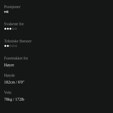
Posisjoner
MS
Svakeste fot
Tekniske finesser
Foretrukket fot
Høyre
Høyde
182cm / 6'0"
Vekt
78kg / 172lb