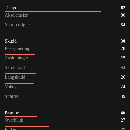
Tempo
82
Akselerasjon
80
Spurthastighet
84
Skudd
30
Posisjonering
28
Avslutninger
25
Skuddkraft
43
Langskudd
26
Volley
24
Straffer
39
Pasning
46
Overblikk
27
Innlegg
37