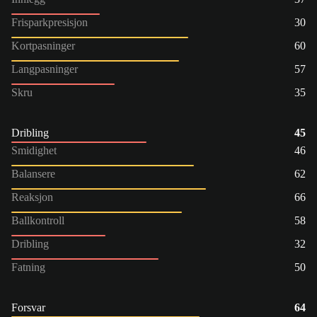
Frisparkpresisjon
30
Kortpasninger
60
Langpasninger
57
Skru
35
Dribling
45
Smidighet
46
Balansere
62
Reaksjon
66
Ballkontroll
58
Dribling
32
Fatning
50
Forsvar
64