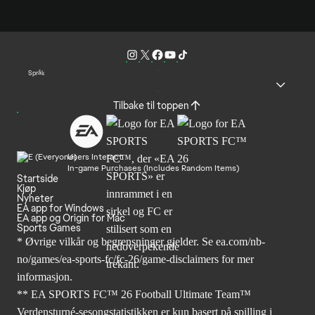
Språk
Tilbake til toppen
Users Interact
In-game Purchases (Includes Random Items)
Startside
Kjøp
Nyheter
EA app for Windows
EA app og Origin for Mac
Sports Games
* Øvrige vilkår og begrensninger gjelder. Se
ea.com/nb-
no/games/ea-sports-fc/fc-26
/game-disclaimers for mer
informasjon.
** EA SPORTS FC™ 26 Football Ultimate Team™
Verdensturné-sesongstatistikken er kun basert på spilling i