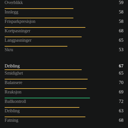
Overblikk
59
Innlegg
58
Frisparkpresisjon
58
Kortpasninger
68
Langpasninger
65
Skru
53
Dribling
67
Smidighet
65
Balansere
70
Reaksjon
69
Ballkontroll
72
Dribling
63
Fatning
68