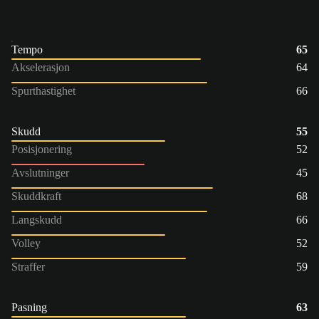
Tempo
65
Akselerasjon
64
Spurthastighet
66
Skudd
55
Posisjonering
52
Avslutninger
45
Skuddkraft
68
Langskudd
66
Volley
52
Straffer
59
Pasning
63