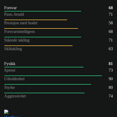
Forsvar
68
Pasn.-brudd
71
Presisjon med hodet
58
Forsvarsintelligens
68
Stående takling
71
Sklitakling
63
Fysikk
81
Spenst
73
Utholdenhet
90
Styrke
80
Aggressivitet
74