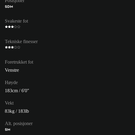
Posisjoner
SDM
Svakeste fot
Tekniske finesser
Foretrukket fot
Venstre
Høyde
183cm / 6'0"
Vekt
83kg / 183lb
Alt. posisjoner
SM