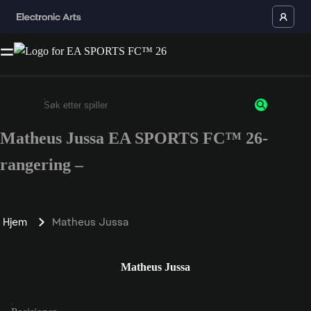
Matheus Jussa EA SPORTS FC™ 26-
Enter a minimum of 3 characters or numbers
rangering –
Hjem
Matheus Jussa
Matheus Jussa