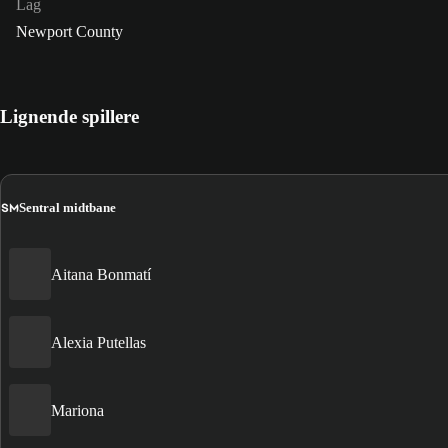
Lag
Newport County
Lignende spillere
SM
Sentral midtbane
Aitana Bonmatí
Alexia Putellas
Mariona