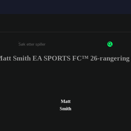
att Smith EA SPORTS FC™ 26-rangering
Enter a minimum of 3 characters or numbers
Matt
Smith