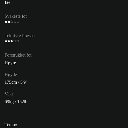
SM
Svakeste fot
Tekniske finesser
Foretrukket fot
Høyre
Høyde
175cm / 5'9"
Vekt
69kg / 152lb
Tempo