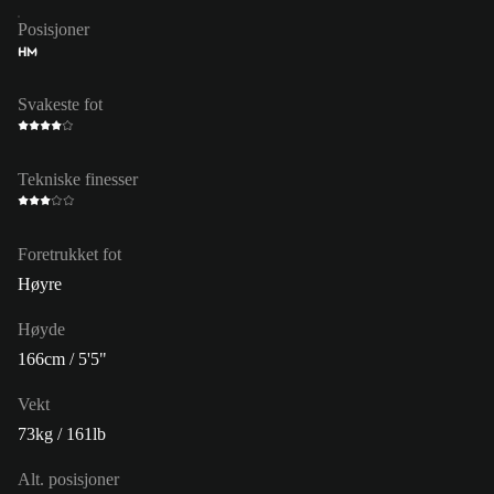
Posisjoner
HM
Svakeste fot
Tekniske finesser
Foretrukket fot
Høyre
Høyde
166cm / 5'5"
Vekt
73kg / 161lb
Alt. posisjoner