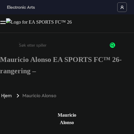
Mauricio Alonso EA SPORTS FC™ 26-
Enter a minimum of 3 characters or numbers
rangering –
Hjem
Mauricio Alonso
Mauricio
Alonso