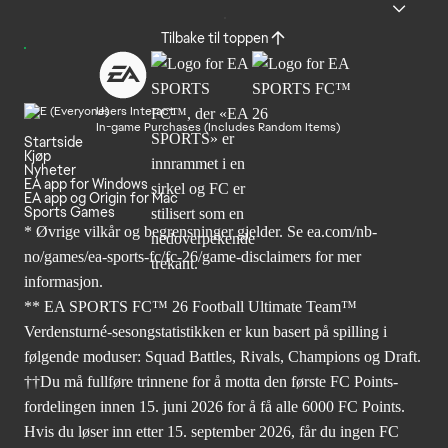
Tilbake til toppen
Users Interact
In-game Purchases (Includes Random Items)
Startside
Kjøp
Nyheter
EA app for Windows
EA app og Origin for Mac
Sports Games
* Øvrige vilkår og begrensninger gjelder. Se
ea.com/nb-
no/games/ea-sports-fc/fc-26
/game-disclaimers for mer
informasjon.
** EA SPORTS FC™ 26 Football Ultimate Team™
Verdensturné-sesongstatistikken er kun basert på spilling i
følgende moduser: Squad Battles, Rivals, Champions og Draft.
††Du må fullføre trinnene for å motta den første FC Points-
fordelingen innen 15. juni 2026 for å få alle 6000 FC Points.
Hvis du løser inn etter 15. september 2026, får du ingen FC