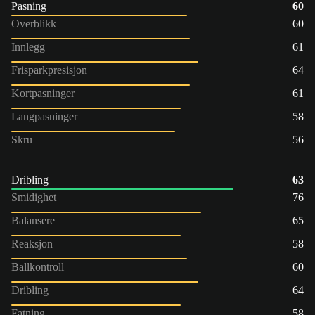
Pasning
60
Overblikk
60
Innlegg
61
Frisparkpresisjon
64
Kortpasninger
61
Langpasninger
58
Skru
56
Dribling
63
Smidighet
76
Balansere
65
Reaksjon
58
Ballkontroll
60
Dribling
64
Fatning
58