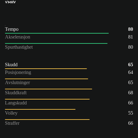
VM
HV
Tempo
80
Akselerasjon
81
Spurthastighet
80
Skudd
65
Posisjonering
64
Avslutninger
65
Skuddkraft
68
Langskudd
66
Volley
55
Straffer
66