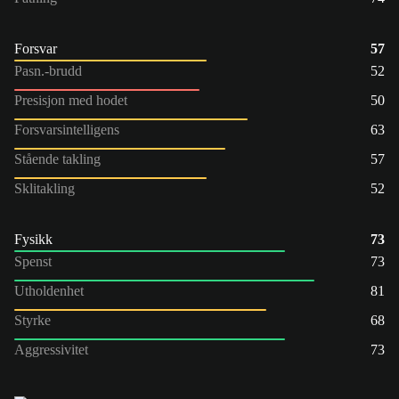
Forsvar
57
Pasn.-brudd
52
Presisjon med hodet
50
Forsvarsintelligens
63
Stående takling
57
Sklitakling
52
Fysikk
73
Spenst
73
Utholdenhet
81
Styrke
68
Aggressivitet
73