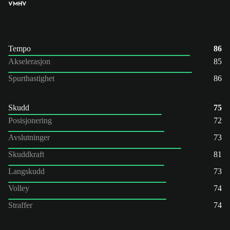
VM
HV
Tempo
86
Akselerasjon
85
Spurthastighet
86
Skudd
75
Posisjonering
72
Avslutninger
73
Skuddkraft
81
Langskudd
73
Volley
74
Straffer
74