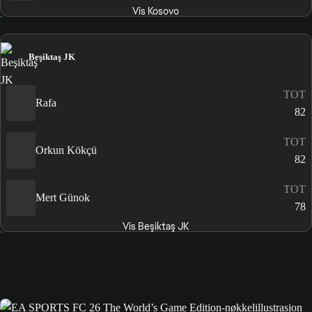
Vis Kosovo
Beşiktaş JK
TOT
Rafa
82
TOT
Orkun Kökçü
82
TOT
Mert Günok
78
Vis Beşiktaş JK