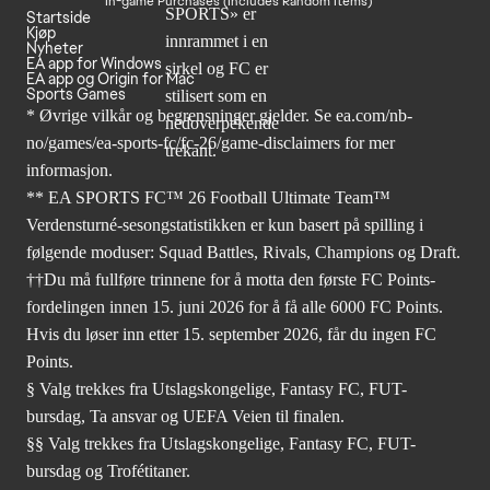
In-game Purchases (Includes Random Items)
Startside
Kjøp
Nyheter
EA app for Windows
EA app og Origin for Mac
Sports Games
* Øvrige vilkår og begrensninger gjelder. Se
ea.com/nb-
no/games/ea-sports-fc/fc-26
/game-disclaimers for mer
informasjon.
** EA SPORTS FC™ 26 Football Ultimate Team™
Verdensturné-sesongstatistikken er kun basert på spilling i
følgende moduser: Squad Battles, Rivals, Champions og Draft.
††Du må fullføre trinnene for å motta den første FC Points-
fordelingen innen 15. juni 2026 for å få alle 6000 FC Points.
Hvis du løser inn etter 15. september 2026, får du ingen FC
Points.
§ Valg trekkes fra Utslagskongelige, Fantasy FC, FUT-
bursdag, Ta ansvar og UEFA Veien til finalen.
§§ Valg trekkes fra Utslagskongelige, Fantasy FC, FUT-
bursdag og Trofétitaner.