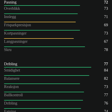
Pasning
72
Overblikk
73
Innlegg
71
Frisparkpresisjon
69
Kortpasninger
73
Langpasninger
67
Skru
78
Dribling
77
Smidighet
84
Balansere
82
Reaksjon
73
Ballkontroll
77
Dribling
76
Fatning
74