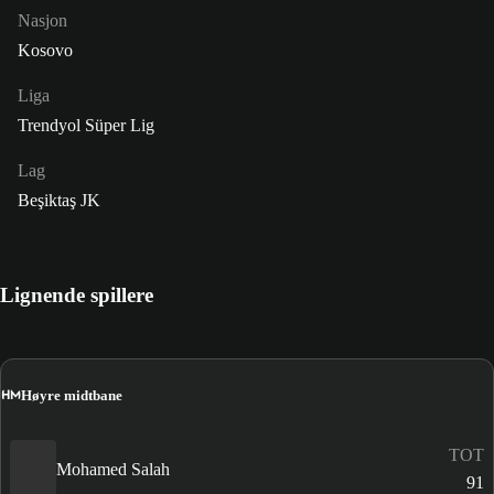
Nasjon
Kosovo
Liga
Trendyol Süper Lig
Lag
Beşiktaş JK
Lignende spillere
HM
Høyre midtbane
TOT
Mohamed Salah
91