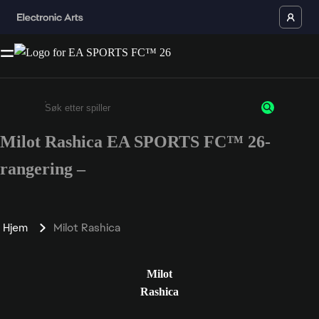
Milot Rashica EA SPORTS FC™ 26-
Enter a minimum of 3 characters or numbers
rangering –
Hjem
Milot Rashica
Milot
Rashica