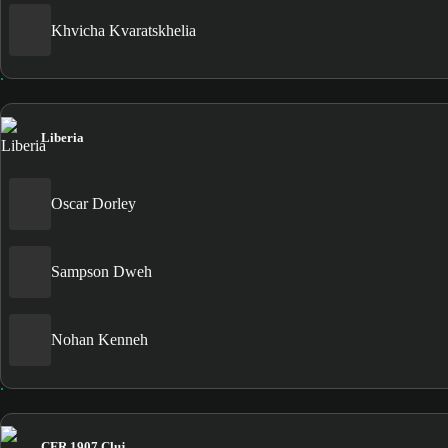
Khvicha Kvaratskhelia
Liberia
Oscar Dorley
Sampson Dweh
Nohan Kenneh
CFR 1907 Cluj