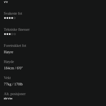
VV
Svakeste fot
Tekniske finesser
Foretrukket fot
Høyre
Høyde
184cm / 6'0"
Vekt
77kg / 170lb
Alt. posisjoner
HV
VM