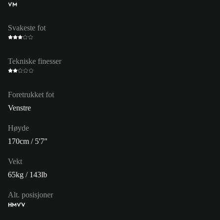
VM
Svakeste fot
Tekniske finesser
Foretrukket fot
Venstre
Høyde
170cm / 5'7"
Vekt
65kg / 143lb
Alt. posisjoner
HM
VV