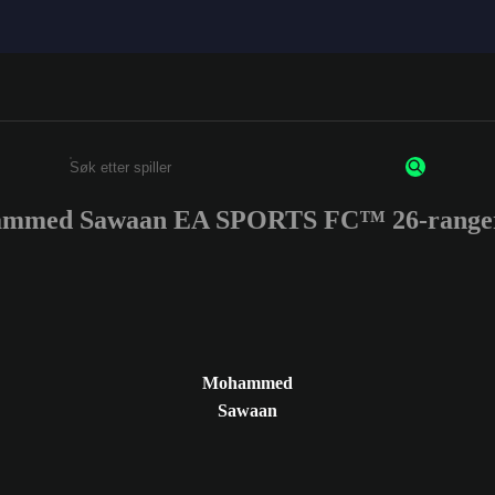
mmed Sawaan EA SPORTS FC™ 26-ranger
Enter a minimum of 3 characters or numbers
Mohammed
Sawaan