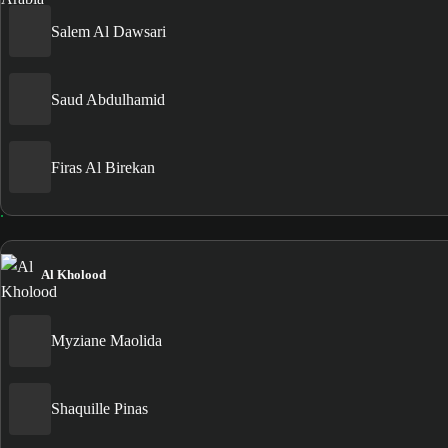
Salem Al Dawsari
Saud Abdulhamid
Firas Al Birekan
Al Kholood
Myziane Maolida
Shaquille Pinas