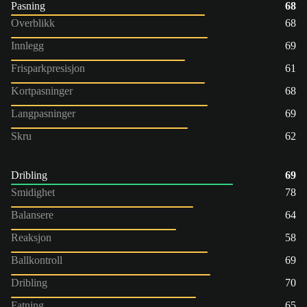
Pasning
68
Overblikk
68
Innlegg
69
Frisparkpresisjon
61
Kortpasninger
68
Langpasninger
69
Skru
62
Dribling
69
Smidighet
78
Balansere
64
Reaksjon
58
Ballkontroll
69
Dribling
70
Fatning
65