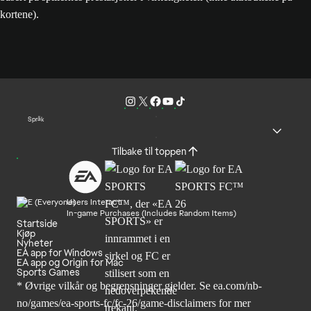
kortene).
Språk
Tilbake til toppen
Users Interact
In-game Purchases (Includes Random Items)
Startside
Kjøp
Nyheter
EA app for Windows
EA app og Origin for Mac
Sports Games
* Øvrige vilkår og begrensninger gjelder. Se
ea.com/nb-
no/games/ea-sports-fc/fc-26
/game-disclaimers for mer