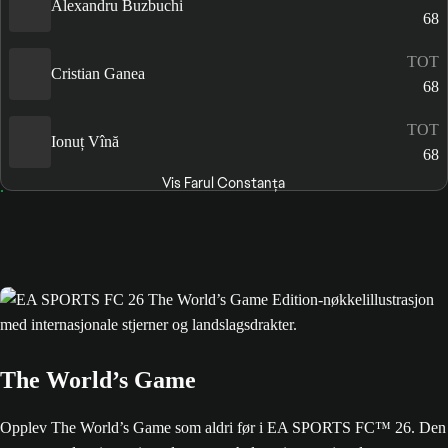
Alexandru Buzbuchi
68
TOT
Cristian Ganea
68
TOT
Ionuț Vînă
68
Vis Farul Constanța
The World’s Game
Opplev The World’s Game som aldri før i EA SPORTS FC™ 26. Den