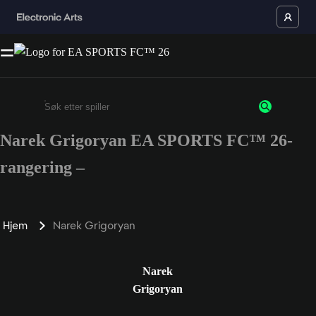
Narek Grigoryan EA SPORTS FC™ 26-
Enter a minimum of 3 characters or numbers
rangering –
Hjem
Narek Grigoryan
Narek
Grigoryan