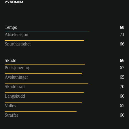
VV
SOM
HM
Tempo
68
Akselerasjon
71
Spurthastighet
66
Skudd
66
Posisjonering
67
Avslutninger
65
Skuddkraft
70
Langskudd
66
Volley
65
Straffer
60