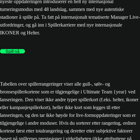
nyeste oppdateringen introduserer en helt ny internasjonal
turneringsmodus med 48 landslag, sammen med nye autentiske
stadioner å spille på. Ta fatt på internasjonalt tematiserte Manager Live-
utfordringer, og gå inn i Spillerkarriere med nye internasjonale
IKONER og Helter.
Spill nå
Tabellen over spillerrangeringer viser alle gull-, sølv- og
bronsespillerkortene som er tilgjengelige i Ultimate Team {year} ved
lanseringen. Den viser ikke andre typer spillerkort (f.eks. helter, ikoner
eller kampanjespillerkort), heller ikke kort som legges til etter
lanseringen, og den tar ikke høyde for live-formoppdateringer som er
tilgjengelige i andre moduser. Hvis du sorterer etter rangering, ordnes
kortene først etter totalrangering og deretter etter subjektive faktorer
basert på spillernes prestasjoner i virkeligheten (ikke attributtene på