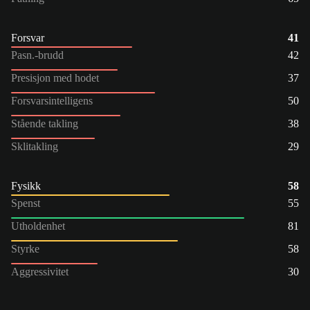
Forsvar
41
Pasn.-brudd
42
Presisjon med hodet
37
Forsvarsintelligens
50
Stående takling
38
Sklitakling
29
Fysikk
58
Spenst
55
Utholdenhet
81
Styrke
58
Aggressivitet
30