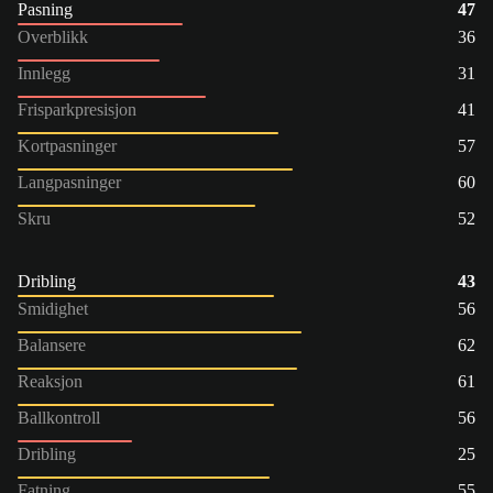
Pasning
47
Overblikk
36
Innlegg
31
Frisparkpresisjon
41
Kortpasninger
57
Langpasninger
60
Skru
52
Dribling
43
Smidighet
56
Balansere
62
Reaksjon
61
Ballkontroll
56
Dribling
25
Fatning
55