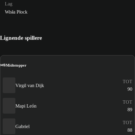
Lag
Wisła Płock
Lignende spillere
MS
Midtstopper
TOT
Virgil van Dijk
90
TOT
Mapi León
89
TOT
Gabriel
88