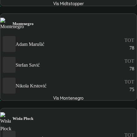
Vis Midtstopper
Montenegro
TOT
Adam Marušić
78
TOT
Stefan Savić
78
TOT
Nikola Krstović
75
Vis Montenegro
Wisła Płock
TOT