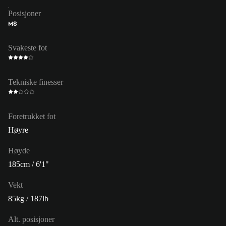
Posisjoner
MS
Svakeste fot
Tekniske finesser
Foretrukket fot
Høyre
Høyde
185cm / 6'1"
Vekt
85kg / 187lb
Alt. posisjoner