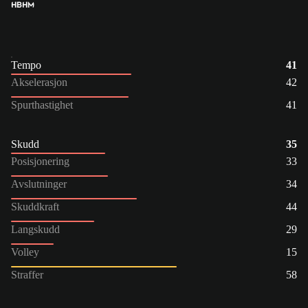
HB
HM
Tempo
41
Akselerasjon
42
Spurthastighet
41
Skudd
35
Posisjonering
33
Avslutninger
34
Skuddkraft
44
Langskudd
29
Volley
15
Straffer
58