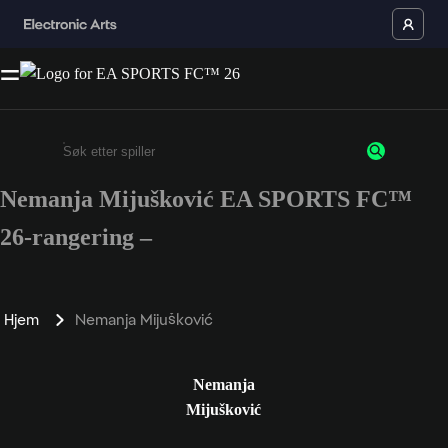
Nemanja Mijušković EA SPORTS FC™
Enter a minimum of 3 characters or numbers
26-rangering –
Hjem
Nemanja Mijušković
Nemanja
Mijušković