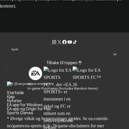
kortene).
Språk
Tilbake til toppen
Users Interact
In-game Purchases (Includes Random Items)
Startside
Kjøp
Nyheter
EA app for Windows
EA app og Origin for Mac
Sports Games
* Øvrige vilkår og begrensninger gjelder. Se
ea.com/nb-
no/games/ea-sports-fc/fc-26
/game-disclaimers for mer