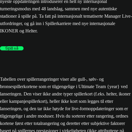
nyeste oppdateringen introduserer en helt ny internasjonal
turneringsmodus med 48 landslag, sammen med nye autentiske
stadioner å spille på. Ta fatt på internasjonalt tematiserte Manager Live-
utfordringer, og gå inn i Spillerkarriere med nye internasjonale
IKONER og Helter.
Spill nå
Tabellen over spillerrangeringer viser alle gull-, sølv- og
bronsespillerkortene som er tilgjengelige i Ultimate Team {year} ved
lanseringen. Den viser ikke andre typer spillerkort (f.eks. helter, ikoner
eller kampanjespillerkort), heller ikke kort som legges til etter
lanseringen, og den tar ikke høyde for live-formoppdateringer som er
tilgjengelige i andre moduser. Hvis du sorterer etter rangering, ordnes
kortene først etter totalrangering og deretter etter subjektive faktorer
basert på spillernes prestasjoner i virkeligheten (ikke attributtene på