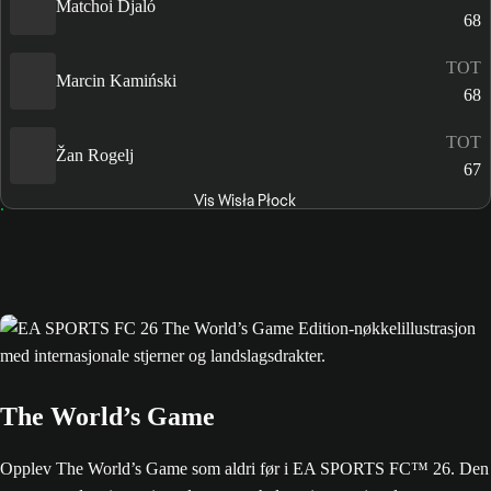
Matchoi Djaló
68
TOT
Marcin Kamiński
68
TOT
Žan Rogelj
67
Vis Wisła Płock
The World’s Game
Opplev The World’s Game som aldri før i EA SPORTS FC™ 26. Den