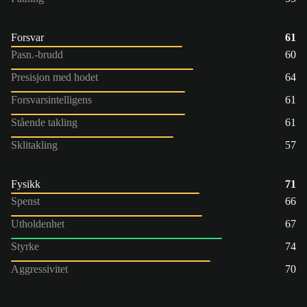
Forsvar
61
Pasn.-brudd
60
Presisjon med hodet
64
Forsvarsintelligens
61
Stående takling
61
Sklitakling
57
Fysikk
71
Spenst
66
Utholdenhet
67
Styrke
74
Aggressivitet
70