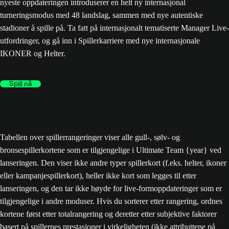
nyeste oppdateringen introduserer en helt ny internasjonal
turneringsmodus med 48 landslag, sammen med nye autentiske
stadioner å spille på. Ta fatt på internasjonalt tematiserte Manager Live-
utfordringer, og gå inn i Spillerkarriere med nye internasjonale
IKONER og Helter.
Spill nå
Tabellen over spillerrangeringer viser alle gull-, sølv- og
bronsespillerkortene som er tilgjengelige i Ultimate Team {year} ved
lanseringen. Den viser ikke andre typer spillerkort (f.eks. helter, ikoner
eller kampanjespillerkort), heller ikke kort som legges til etter
lanseringen, og den tar ikke høyde for live-formoppdateringer som er
tilgjengelige i andre moduser. Hvis du sorterer etter rangering, ordnes
kortene først etter totalrangering og deretter etter subjektive faktorer
basert på spillernes prestasjoner i virkeligheten (ikke attributtene på