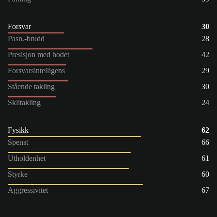
Forsvar
30
Pasn.-brudd
28
Presisjon med hodet
42
Forsvarsintelligens
29
Stående takling
30
Sklitakling
24
Fysikk
62
Spenst
66
Utholdenhet
61
Styrke
60
Aggressivitet
67