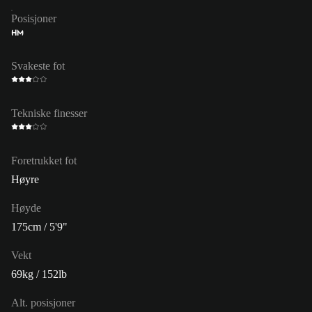
Posisjoner
HM
Svakeste fot
Tekniske finesser
Foretrukket fot
Høyre
Høyde
175cm / 5'9"
Vekt
69kg / 152lb
Alt. posisjoner