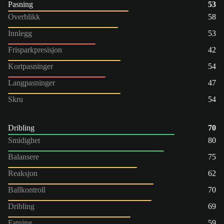
Pasning
53
Overblikk
58
Innlegg
53
Frisparkpresisjon
42
Kortpasninger
54
Langpasninger
47
Skru
54
Dribling
70
Smidighet
80
Balansere
75
Reaksjon
62
Ballkontroll
70
Dribling
69
Fatning
59