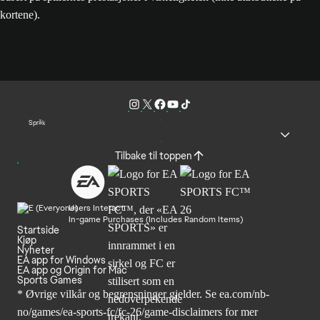
kortene).
Språk
Tilbake til toppen
Users Interact
In-game Purchases (Includes Random Items)
Startside
Kjøp
Nyheter
EA app for Windows
EA app og Origin for Mac
Sports Games
* Øvrige vilkår og begrensninger gjelder. Se
ea.com/nb-
no/games/ea-sports-fc/fc-26
/game-disclaimers for mer