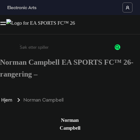
Norman Campbell EA SPORTS FC™ 26-
Enter a minimum of 3 characters or numbers
rangering –
Hjem
Norman Campbell
Norman
Campbell