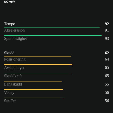
SOM
HV
Tempo
92
Akselerasjon
91
Spurthastighet
93
Skudd
62
Posisjonering
64
Avslutninger
65
Skuddkraft
65
Langskudd
55
Volley
56
Straffer
56