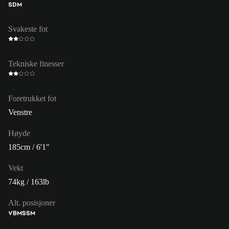
SDM
Svakeste fot
Tekniske finesser
Foretrukket fot
Venstre
Høyde
185cm / 6'1"
Vekt
74kg / 163lb
Alt. posisjoner
VB
MS
SM