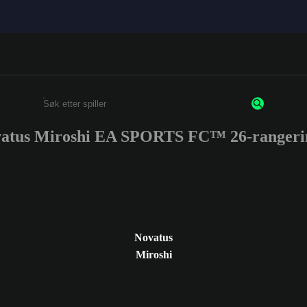
atus Miroshi EA SPORTS FC™ 26-rangeri
Enter a minimum of 3 characters or numbers
Novatus
Miroshi