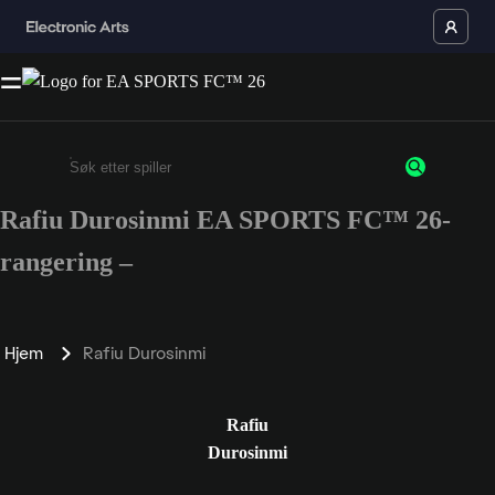
Rafiu Durosinmi EA SPORTS FC™ 26-
Enter a minimum of 3 characters or numbers
rangering –
Hjem
Rafiu Durosinmi
Rafiu
Durosinmi