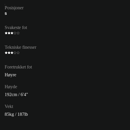
Posisjoner
S
Svakeste fot
Tekniske finesser
Foretrukket fot
Høyre
Høyde
192cm / 6'4"
Vekt
85kg / 187lb