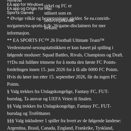
Nyheter
EA app for Windows
EA app og Origin for Mac
Sports Games
* Øvrige vilkår og begrensninger gjelder. Se
ea.com/nb-
no/games/ea-sports-fc/fc-26
/game-disclaimers for mer
informasjon.
** EA SPORTS FC™ 26 Football Ultimate Team™
Verdensturné-sesongstatistikken er kun basert på spilling i
følgende moduser: Squad Battles, Rivals, Champions og Draft.
††Du må fullføre trinnene for å motta den første FC Points-
fordelingen innen 15. juni 2026 for å få alle 6000 FC Points.
Hvis du løser inn etter 15. september 2026, får du ingen FC
Points.
§ Valg trekkes fra Utslagskongelige, Fantasy FC, FUT-
bursdag, Ta ansvar og UEFA Veien til finalen.
§§ Valg trekkes fra Utslagskongelige, Fantasy FC, FUT-
bursdag og Trofétitaner.
§§§ Valg inkluderer 1 spiller fra hvert av de følgende landene:
Argentina, Brasil, Canada, England, Frankrike, Tyskland,