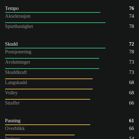
Tempo
76
Akselerasjon
74
Spurthastighet
78
Skudd
72
Posisjonering
78
Avslutninger
73
Skuddkraft
73
Langskudd
68
Volley
68
Straffer
66
Pasning
61
Overblikk
66
Innlegg
54