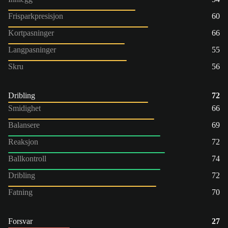
Frisparkpresisjon
60
Kortpasninger
66
Langpasninger
55
Skru
56
Dribling
72
Smidighet
66
Balansere
69
Reaksjon
72
Ballkontroll
74
Dribling
72
Fatning
70
Forsvar
27