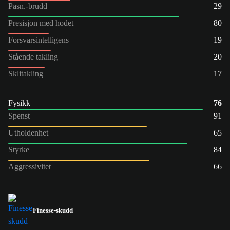
Pasn.-brudd
29
Presisjon med hodet
80
Forsvarsintelligens
19
Stående takling
20
Sklitakling
17
Fysikk
76
Spenst
91
Utholdenhet
65
Styrke
84
Aggressivitet
66
Finesse-skudd