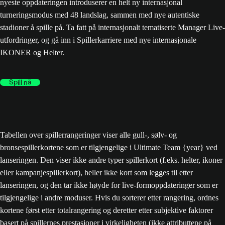
nyeste oppdateringen introduserer en helt ny internasjonal
turneringsmodus med 48 landslag, sammen med nye autentiske
stadioner å spille på. Ta fatt på internasjonalt tematiserte Manager Live-
utfordringer, og gå inn i Spillerkarriere med nye internasjonale
IKONER og Helter.
Spill nå
Tabellen over spillerrangeringer viser alle gull-, sølv- og
bronsespillerkortene som er tilgjengelige i Ultimate Team {year} ved
lanseringen. Den viser ikke andre typer spillerkort (f.eks. helter, ikoner
eller kampanjespillerkort), heller ikke kort som legges til etter
lanseringen, og den tar ikke høyde for live-formoppdateringer som er
tilgjengelige i andre moduser. Hvis du sorterer etter rangering, ordnes
kortene først etter totalrangering og deretter etter subjektive faktorer
basert på spillernes prestasjoner i virkeligheten (ikke attributtene på