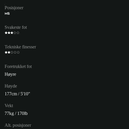
Posisjoner
MS
Svakeste fot
Tekniske finesser
Foretrukket fot
Høyre
Høyde
177cm / 5'10"
Vekt
77kg / 170lb
Alt. posisjoner