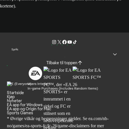
kortene).
Språk
Tilbake til toppen
Users Interact
In-game Purchases (Includes Random Items)
Startside
Kjøp
Nyheter
EA app for Windows
EA app og Origin for Mac
Sports Games
* Øvrige vilkår og begrensninger gjelder. Se
ea.com/nb-
no/games/ea-sports-fc/fc-26
/game-disclaimers for mer