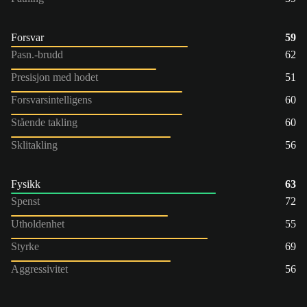
Forsvar
59
Pasn.-brudd
62
Presisjon med hodet
51
Forsvarsintelligens
60
Stående takling
60
Sklitakling
56
Fysikk
63
Spenst
72
Utholdenhet
55
Styrke
69
Aggressivitet
56