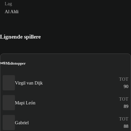
Lag
Al Ahli
Lignende spillere
MS
Midtstopper
TOT
Virgil van Dijk
90
TOT
Mapi León
89
TOT
Gabriel
88