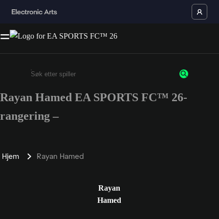
Rayan Hamed EA SPORTS FC™ 26-
Enter a minimum of 3 characters or numbers
rangering –
Hjem
Rayan Hamed
Rayan
Hamed