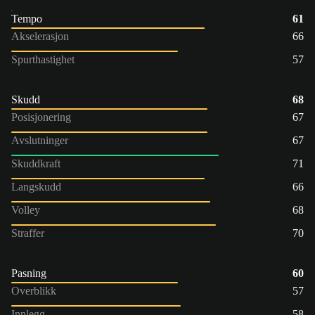
Tempo
61
Akselerasjon
66
Spurthastighet
57
Skudd
68
Posisjonering
67
Avslutninger
67
Skuddkraft
71
Langskudd
66
Volley
68
Straffer
70
Pasning
60
Overblikk
57
Innlegg
58