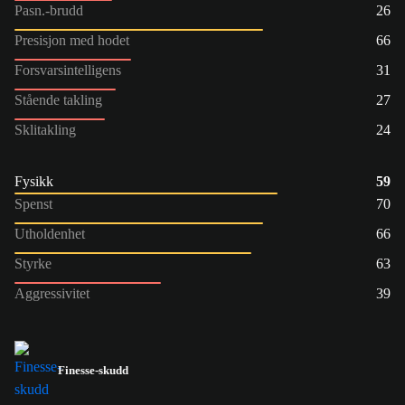
Pasn.-brudd
26
Presisjon med hodet
66
Forsvarsintelligens
31
Stående takling
27
Sklitakling
24
Fysikk
59
Spenst
70
Utholdenhet
66
Styrke
63
Aggressivitet
39
Finesse-skudd