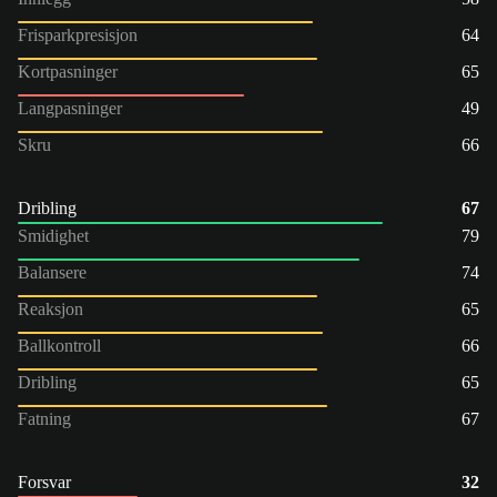
Frisparkpresisjon
64
Kortpasninger
65
Langpasninger
49
Skru
66
Dribling
67
Smidighet
79
Balansere
74
Reaksjon
65
Ballkontroll
66
Dribling
65
Fatning
67
Forsvar
32