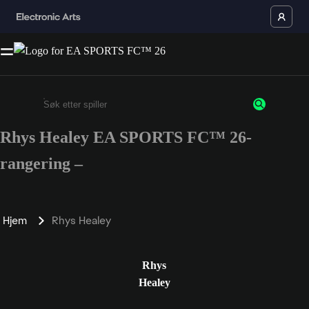
Rhys Healey EA SPORTS FC™ 26-
Enter a minimum of 3 characters or numbers
rangering –
Hjem
Rhys Healey
Rhys
Healey