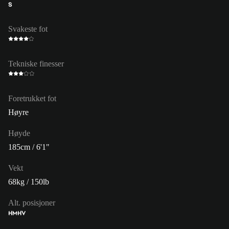
S
Svakeste fot
Tekniske finesser
Foretrukket fot
Høyre
Høyde
185cm / 6'1"
Vekt
68kg / 150lb
Alt. posisjoner
HM
HV