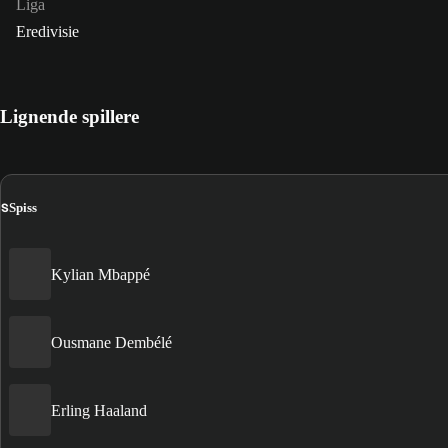
Liga
Eredivisie
Lignende spillere
S
Spiss
Kylian Mbappé
Ousmane Dembélé
Erling Haaland