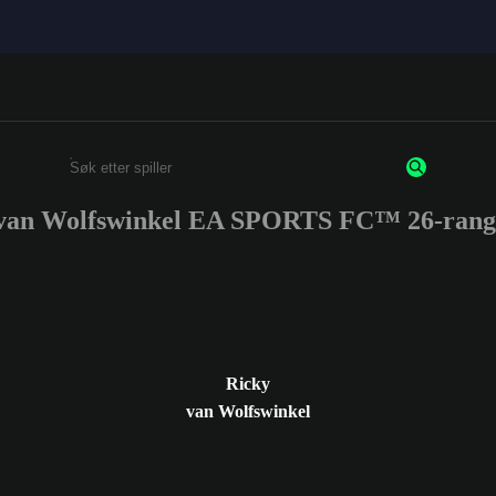
van Wolfswinkel EA SPORTS FC™ 26-rang
Enter a minimum of 3 characters or numbers
Ricky
van Wolfswinkel