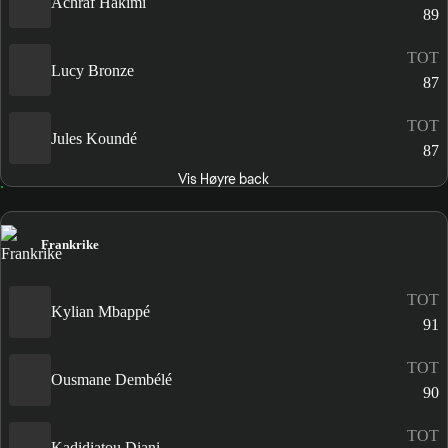
Achraf Hakimi
89
TOT
Lucy Bronze
87
TOT
Jules Koundé
87
Vis Høyre back
Frankrike
TOT
Kylian Mbappé
91
TOT
Ousmane Dembélé
90
TOT
Kadidiatou Diani