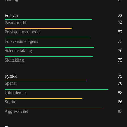
Forsvar
73
Pasn.-brudd
74
Presisjon med hodet
57
Forsvarsintelligens
73
Stående takling
76
Sklitakling
75
Fysikk
75
Spenst
70
Utholdenhet
88
Styrke
66
Aggressivitet
83