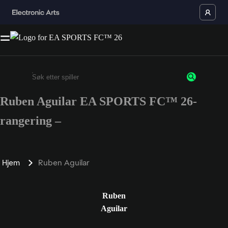
Ruben Aguilar EA SPORTS FC™ 26-
Enter a minimum of 3 characters or numbers
rangering –
Hjem
Ruben Aguilar
Ruben
Aguilar