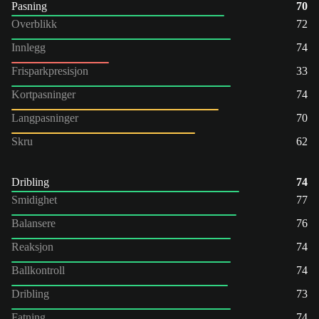
Pasning
70
Overblikk
72
Innlegg
74
Frisparkpresisjon
33
Kortpasninger
74
Langpasninger
70
Skru
62
Dribling
74
Smidighet
77
Balansere
76
Reaksjon
74
Ballkontroll
74
Dribling
73
Fatning
74