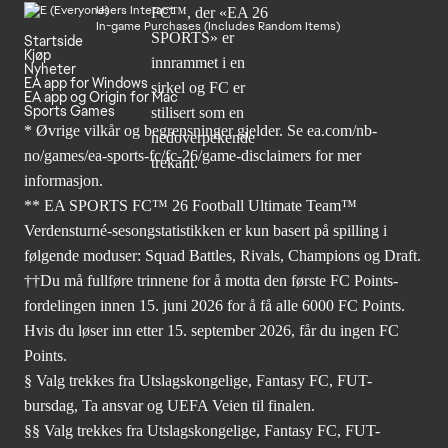
Users Interact
In-game Purchases (Includes Random Items)
Startside
Kjøp
Nyheter
EA app for Windows
EA app og Origin for Mac
Sports Games
* Øvrige vilkår og begrensninger gjelder. Se
ea.com/nb-
no/games/ea-sports-fc/fc-26
/game-disclaimers for mer
informasjon.
** EA SPORTS FC™ 26 Football Ultimate Team™
Verdensturné-sesongstatistikken er kun basert på spilling i
følgende moduser: Squad Battles, Rivals, Champions og Draft.
††Du må fullføre trinnene for å motta den første FC Points-
fordelingen innen 15. juni 2026 for å få alle 6000 FC Points.
Hvis du løser inn etter 15. september 2026, får du ingen FC
Points.
§ Valg trekkes fra Utslagskongelige, Fantasy FC, FUT-
bursdag, Ta ansvar og UEFA Veien til finalen.
§§ Valg trekkes fra Utslagskongelige, Fantasy FC, FUT-