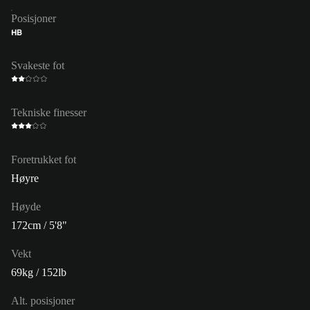
Posisjoner
HB
Svakeste fot
Tekniske finesser
Foretrukket fot
Høyre
Høyde
172cm / 5'8"
Vekt
69kg / 152lb
Alt. posisjoner