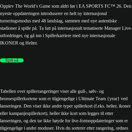
Opplev The World’s Game som aldri før i EA SPORTS FC™ 26. Den
nyeste oppdateringen introduserer en helt ny internasjonal
turneringsmodus med 48 landslag, sammen med nye autentiske
stadioner å spille på. Ta fatt på internasjonalt tematiserte Manager Live-
utfordringer, og gå inn i Spillerkarriere med nye internasjonale
IKONER og Helter.
Spill nå
Tabellen over spillerrangeringer viser alle gull-, sølv- og
bronsespillerkortene som er tilgjengelige i Ultimate Team {year} ved
lanseringen. Den viser ikke andre typer spillerkort (f.eks. helter, ikoner
eller kampanjespillerkort), heller ikke kort som legges til etter
lanseringen, og den tar ikke høyde for live-formoppdateringer som er
tilgjengelige i andre moduser. Hvis du sorterer etter rangering, ordnes