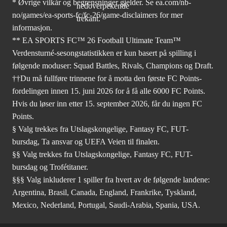
* Øvrige vilkår og begrensninger gjelder. Se
ea.com/nb-
no/games/ea-sports-fc/fc-26
/game-disclaimers for mer
informasjon.
** EA SPORTS FC™ 26 Football Ultimate Team™
Verdensturné-sesongstatistikken er kun basert på spilling i
følgende moduser: Squad Battles, Rivals, Champions og Draft.
††Du må fullføre trinnene for å motta den første FC Points-
fordelingen innen 15. juni 2026 for å få alle 6000 FC Points.
Hvis du løser inn etter 15. september 2026, får du ingen FC
Points.
§ Valg trekkes fra Utslagskongelige, Fantasy FC, FUT-
bursdag, Ta ansvar og UEFA Veien til finalen.
§§ Valg trekkes fra Utslagskongelige, Fantasy FC, FUT-
bursdag og Trofétitaner.
§§§ Valg inkluderer 1 spiller fra hvert av de følgende landene:
Argentina, Brasil, Canada, England, Frankrike, Tyskland,
Mexico, Nederland, Portugal, Saudi-Arabia, Spania, USA.