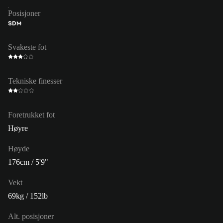
Posisjoner
SDM
Svakeste fot
Tekniske finesser
Foretrukket fot
Høyre
Høyde
176cm / 5'9"
Vekt
69kg / 152lb
Alt. posisjoner