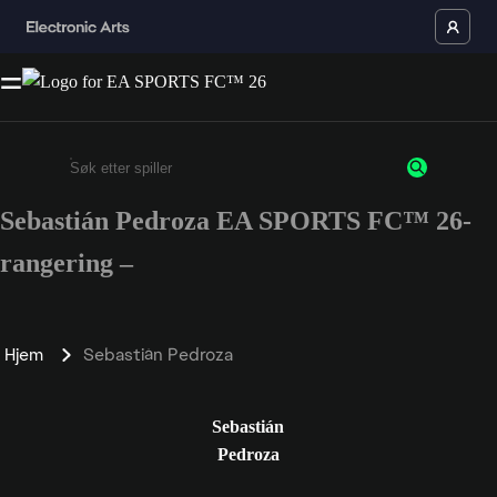
Sebastián Pedroza EA SPORTS FC™ 26-
Enter a minimum of 3 characters or numbers
rangering –
Hjem
Sebastián Pedroza
Sebastián
Pedroza