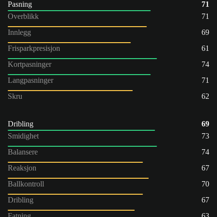
Pasning
71
Overblikk
71
Innlegg
69
Frisparkpresisjon
61
Kortpasninger
74
Langpasninger
71
Skru
62
Dribling
69
Smidighet
73
Balansere
74
Reaksjon
67
Ballkontroll
70
Dribling
67
Fatning
63