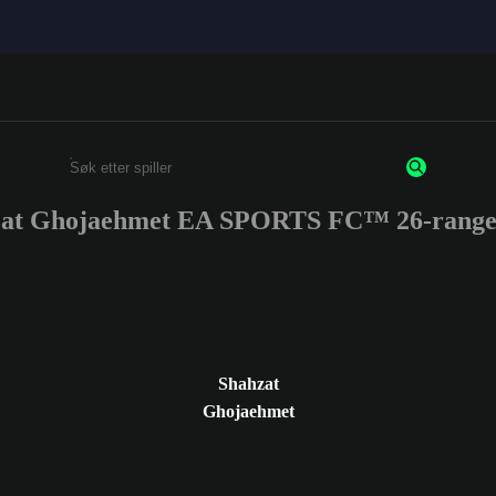
at Ghojaehmet EA SPORTS FC™ 26-range
Enter a minimum of 3 characters or numbers
Shahzat
Ghojaehmet