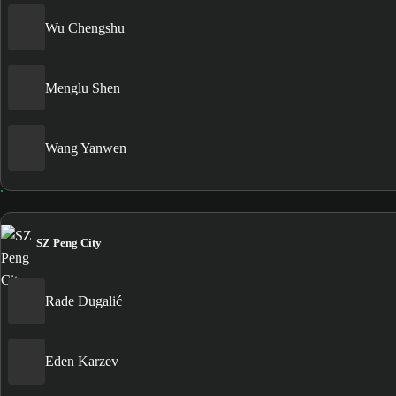
Wu Chengshu
Menglu Shen
Wang Yanwen
SZ Peng City
Rade Dugalić
Eden Karzev