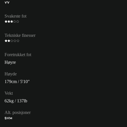
VV
Svakeste fot
Tekniske finesser
Foretrukket fot
Høyre
Høyde
179cm / 5'10"
Vekt
62kg / 137lb
Alt. posisjoner
S
VM