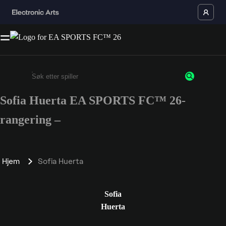
Sofia Huerta EA SPORTS FC™ 26-
Enter a minimum of 3 characters or numbers
rangering –
Hjem
Sofia Huerta
Sofia
Huerta