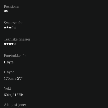
Posisjoner
HB
Svakeste fot
Tekniske finesser
Foretrukket fot
Høyre
Høyde
170cm / 5'7"
Vekt
60kg / 132lb
Alt. posisjoner