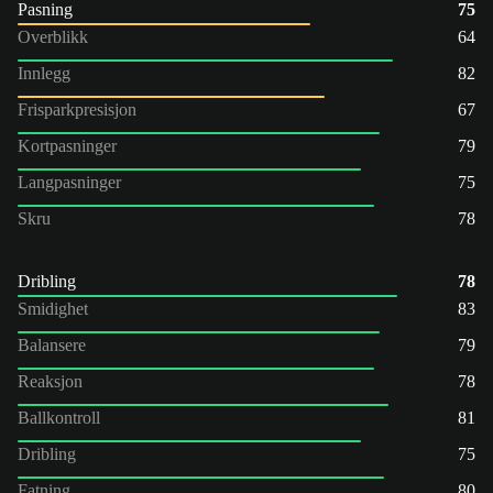
Pasning
75
Overblikk
64
Innlegg
82
Frisparkpresisjon
67
Kortpasninger
79
Langpasninger
75
Skru
78
Dribling
78
Smidighet
83
Balansere
79
Reaksjon
78
Ballkontroll
81
Dribling
75
Fatning
80