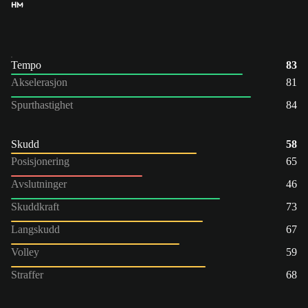
HM
Tempo
83
Akselerasjon
81
Spurthastighet
84
Skudd
58
Posisjonering
65
Avslutninger
46
Skuddkraft
73
Langskudd
67
Volley
59
Straffer
68