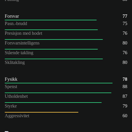
Forsvar
77
Pasn.-brudd
75
Presisjon med hodet
76
Forsvarsintelligens
80
Stående takling
76
Sklitakling
80
Fysikk
78
Spenst
88
Utholdenhet
87
Styrke
79
Aggressivitet
60