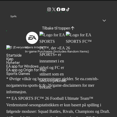
Språk
Tilbake til toppen
Users Interact
In-game Purchases (Includes Random Items)
Startside
Kjøp
Nyheter
EA app for Windows
EA app og Origin for Mac
Sports Games
* Øvrige vilkår og begrensninger gjelder. Se
ea.com/nb-
no/games/ea-sports-fc/fc-26
/game-disclaimers for mer
informasjon.
** EA SPORTS FC™ 26 Football Ultimate Team™
Verdensturné-sesongstatistikken er kun basert på spilling i
følgende moduser: Squad Battles, Rivals, Champions og Draft.