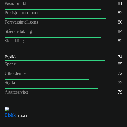
Pasn.-brudd
81
Presisjon med hodet
82
Forsvarsintelligens
86
Stående takling
84
Sklitakling
82
Fysikk
74
Spenst
85
Utholdenhet
72
Styrke
72
Aggressivitet
79
Blokk