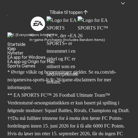
Tilbake til toppen
Users Interact
In-game Purchases (Includes Random Items)
Startside
Kjøp
Nyheter
EA app for Windows
EA app og Origin for Mac
Sports Games
* Øvrige vilkår og begrensninger gjelder. Se
ea.com/nb-
no/games/ea-sports-fc/fc-26
/game-disclaimers for mer
informasjon.
** EA SPORTS FC™ 26 Football Ultimate Team™
Verdensturné-sesongstatistikken er kun basert på spilling i
følgende moduser: Squad Battles, Rivals, Champions og Draft.
††Du må fullføre trinnene for å motta den første FC Points-
fordelingen innen 15. juni 2026 for å få alle 6000 FC Points.
Hvis du løser inn etter 15. september 2026, får du ingen FC