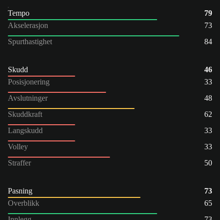
Tempo
79
Akselerasjon
73
Spurthastighet
84
Skudd
46
Posisjonering
33
Avslutninger
48
Skuddkraft
62
Langskudd
33
Volley
33
Straffer
50
Pasning
73
Overblikk
65
Innlegg
73