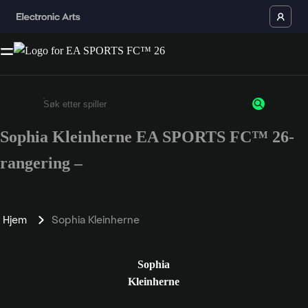
Sophia Kleinherne EA SPORTS FC™ 26-
Enter a minimum of 3 characters or numbers
rangering –
Hjem
Sophia Kleinherne
Sophia
Kleinherne