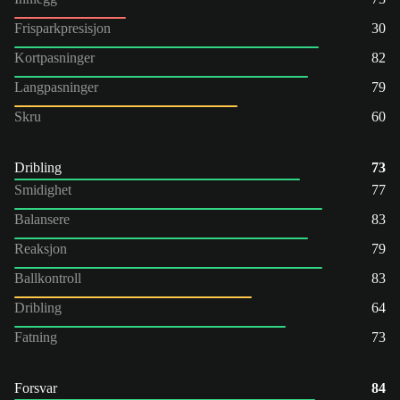
Frisparkpresisjon
30
Kortpasninger
82
Langpasninger
79
Skru
60
Dribling
73
Smidighet
77
Balansere
83
Reaksjon
79
Ballkontroll
83
Dribling
64
Fatning
73
Forsvar
84