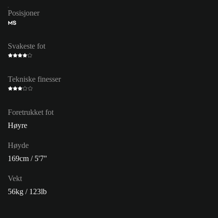
Posisjoner
MS
Svakeste fot
Tekniske finesser
Foretrukket fot
Høyre
Høyde
169cm / 5'7"
Vekt
56kg / 123lb