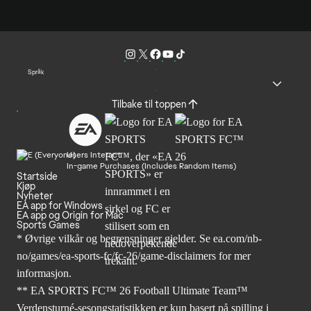
Språk
Tilbake til toppen
Users Interact
In-game Purchases (Includes Random Items)
Startside
Kjøp
Nyheter
EA app for Windows
EA app og Origin for Mac
Sports Games
* Øvrige vilkår og begrensninger gjelder. Se
ea.com/nb-
no/games/ea-sports-fc/fc-26
/game-disclaimers for mer
informasjon.
** EA SPORTS FC™ 26 Football Ultimate Team™
Verdensturné-sesongstatistikken er kun basert på spilling i