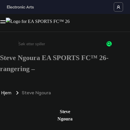
Steve Ngoura EA SPORTS FC™ 26-
Enter a minimum of 3 characters or numbers
rangering –
Hjem
Steve Ngoura
Steve
Ngoura