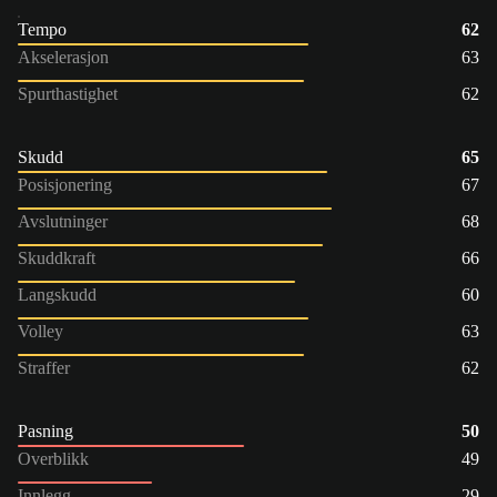
Tempo
62
Akselerasjon
63
Spurthastighet
62
Skudd
65
Posisjonering
67
Avslutninger
68
Skuddkraft
66
Langskudd
60
Volley
63
Straffer
62
Pasning
50
Overblikk
49
Innlegg
29