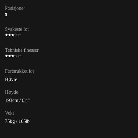
Posisjoner
S
Svakeste fot
Tekniske finesser
Foretrukket fot
Høyre
Høyde
193cm / 6'4"
Vekt
75kg / 165lb