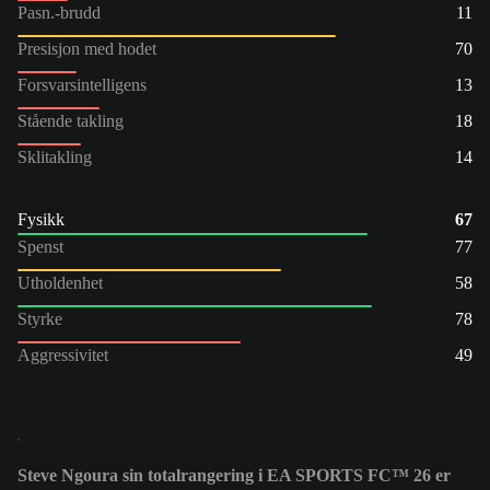
Pasn.-brudd
11
Presisjon med hodet
70
Forsvarsintelligens
13
Stående takling
18
Sklitakling
14
Fysikk
67
Spenst
77
Utholdenhet
58
Styrke
78
Aggressivitet
49
Steve Ngoura sin totalrangering i EA SPORTS FC™ 26 er