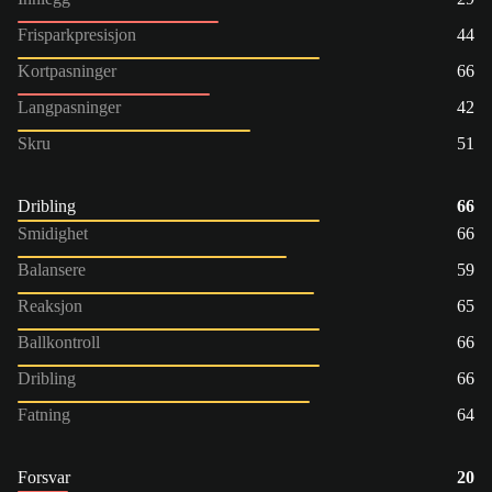
Frisparkpresisjon
44
Kortpasninger
66
Langpasninger
42
Skru
51
Dribling
66
Smidighet
66
Balansere
59
Reaksjon
65
Ballkontroll
66
Dribling
66
Fatning
64
Forsvar
20