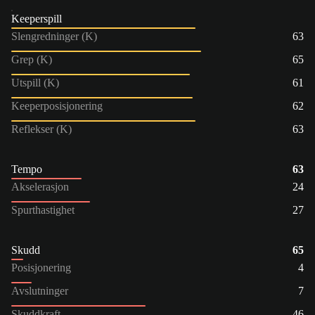
Keeperspill
Slengredninger (K)
63
Grep (K)
65
Utspill (K)
61
Keeperposisjonering
62
Reflekser (K)
63
Tempo
63
Akselerasjon
24
Spurthastighet
27
Skudd
65
Posisjonering
4
Avslutninger
7
Skuddkraft
46