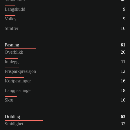
Langskudd
9
Volley
9
Straffer
16
Pasning
61
Overblikk
26
Innlegg
11
Frisparkpresisjon
12
Kortpasninger
16
Langpasninger
18
Skru
10
Dribling
63
Smidighet
32