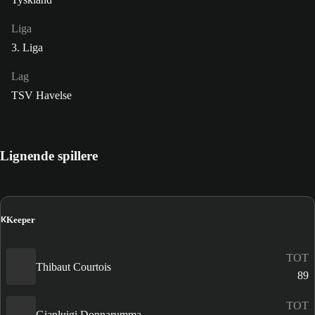
Liga
3. Liga
Lag
TSV Havelse
Lignende spillere
K
Keeper
TOT
Thibaut Courtois
89
TOT
Gianluigi Donnarumma