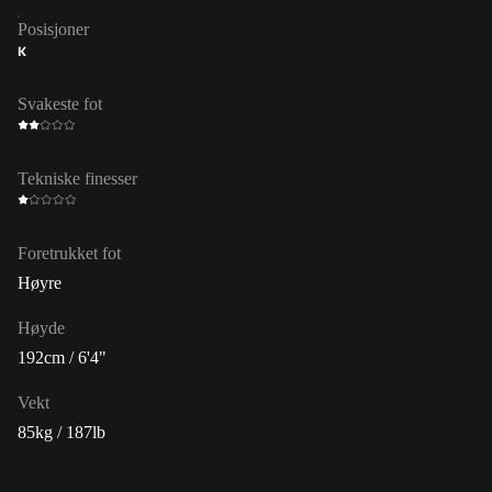
Posisjoner
K
Svakeste fot
Tekniske finesser
Foretrukket fot
Høyre
Høyde
192cm / 6'4"
Vekt
85kg / 187lb