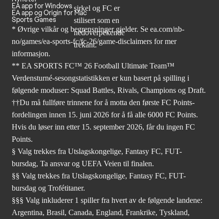
EA app for Windows
EA app og Origin for Mac
Sports Games
* Øvrige vilkår og begrensninger gjelder. Se
ea.com/nb-
no/games/ea-sports-fc/fc-26
/game-disclaimers for mer
informasjon.
** EA SPORTS FC™ 26 Football Ultimate Team™
Verdensturné-sesongstatistikken er kun basert på spilling i
følgende moduser: Squad Battles, Rivals, Champions og Draft.
††Du må fullføre trinnene for å motta den første FC Points-
fordelingen innen 15. juni 2026 for å få alle 6000 FC Points.
Hvis du løser inn etter 15. september 2026, får du ingen FC
Points.
§ Valg trekkes fra Utslagskongelige, Fantasy FC, FUT-
bursdag, Ta ansvar og UEFA Veien til finalen.
§§ Valg trekkes fra Utslagskongelige, Fantasy FC, FUT-
bursdag og Trofétitaner.
§§§ Valg inkluderer 1 spiller fra hvert av de følgende landene:
Argentina, Brasil, Canada, England, Frankrike, Tyskland,