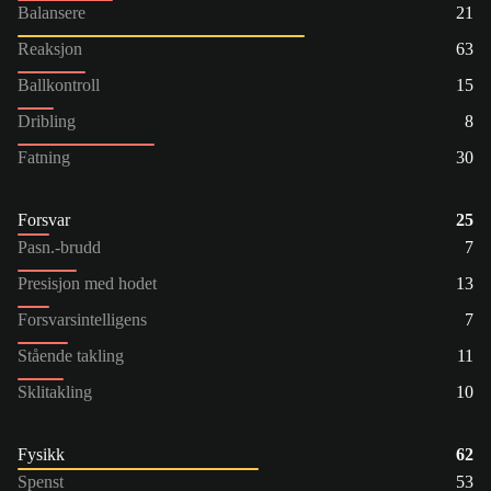
Balansere
21
Reaksjon
63
Ballkontroll
15
Dribling
8
Fatning
30
Forsvar
25
Pasn.-brudd
7
Presisjon med hodet
13
Forsvarsintelligens
7
Stående takling
11
Sklitakling
10
Fysikk
62
Spenst
53