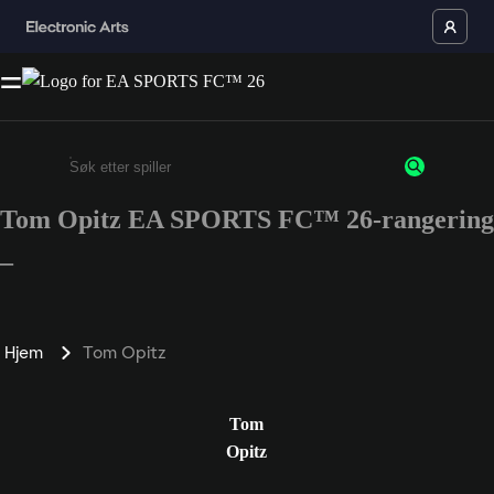
Tom Opitz EA SPORTS FC™ 26-rangering
Enter a minimum of 3 characters or numbers
–
Hjem
Tom Opitz
Tom
Opitz