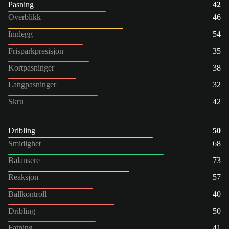
Pasning
42
Overblikk
46
Innlegg
54
Frisparkpresisjon
35
Kortpasninger
38
Langpasninger
32
Skru
42
Dribling
50
Smidighet
68
Balansere
73
Reaksjon
57
Ballkontroll
40
Dribling
50
Fatning
41