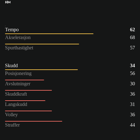
HM
Tempo
62
Akselerasjon
68
Spurthastighet
57
Skudd
34
Posisjonering
56
Avslutninger
30
Skuddkraft
36
Langskudd
31
Volley
36
Straffer
44