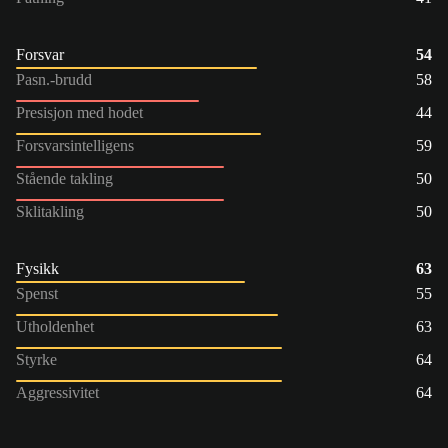
Forsvar
54
Pasn.-brudd
58
Presisjon med hodet
44
Forsvarsintelligens
59
Stående takling
50
Sklitakling
50
Fysikk
63
Spenst
55
Utholdenhet
63
Styrke
64
Aggressivitet
64