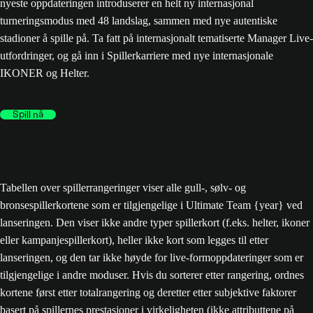
nyeste oppdateringen introduserer en helt ny internasjonal
turneringsmodus med 48 landslag, sammen med nye autentiske
stadioner å spille på. Ta fatt på internasjonalt tematiserte Manager Live-
utfordringer, og gå inn i Spillerkarriere med nye internasjonale
IKONER og Helter.
Spill nå
Tabellen over spillerrangeringer viser alle gull-, sølv- og
bronsespillerkortene som er tilgjengelige i Ultimate Team {year} ved
lanseringen. Den viser ikke andre typer spillerkort (f.eks. helter, ikoner
eller kampanjespillerkort), heller ikke kort som legges til etter
lanseringen, og den tar ikke høyde for live-formoppdateringer som er
tilgjengelige i andre moduser. Hvis du sorterer etter rangering, ordnes
kortene først etter totalrangering og deretter etter subjektive faktorer
basert på spillernes prestasjoner i virkeligheten (ikke attributtene på