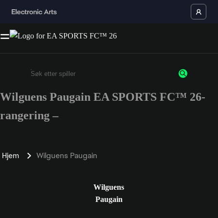
Wilguens Paugain EA SPORTS FC™ 26-
Enter a minimum of 3 characters or numbers
rangering –
Hjem
Wilguens Paugain
Wilguens
Paugain