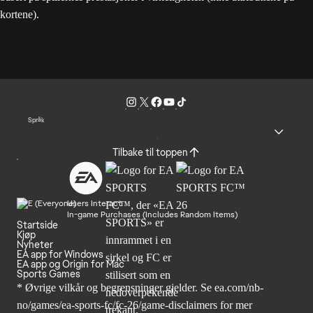
kortene).
Språk
Tilbake til toppen
Users Interact
In-game Purchases (Includes Random Items)
Startside
Kjøp
Nyheter
EA app for Windows
EA app og Origin for Mac
Sports Games
* Øvrige vilkår og begrensninger gjelder. Se
ea.com/nb-
no/games/ea-sports-fc/fc-26
/game-disclaimers for mer