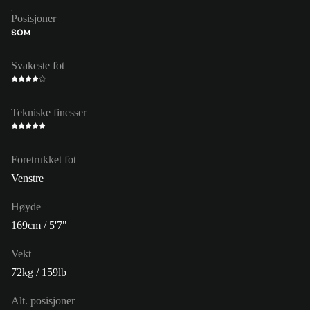
Posisjoner
SOM
Svakeste fot
Tekniske finesser
Foretrukket fot
Venstre
Høyde
169cm / 5'7"
Vekt
72kg / 159lb
Alt. posisjoner