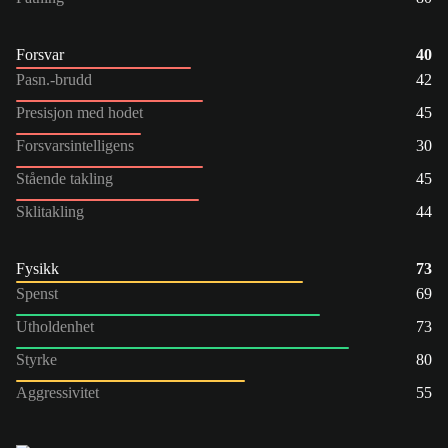
Forsvar
40
Pasn.-brudd
42
Presisjon med hodet
45
Forsvarsintelligens
30
Stående takling
45
Sklitakling
44
Fysikk
73
Spenst
69
Utholdenhet
73
Styrke
80
Aggressivitet
55