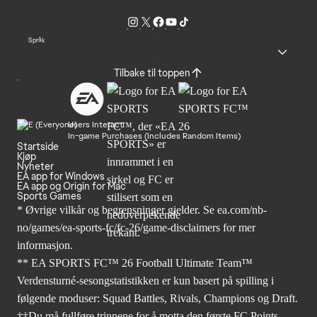
Språk
Tilbake til toppen
Users Interact
In-game Purchases (Includes Random Items)
Startside
Kjøp
Nyheter
EA app for Windows
EA app og Origin for Mac
Sports Games
* Øvrige vilkår og begrensninger gjelder. Se
ea.com/nb-
no/games/ea-sports-fc/fc-26
/game-disclaimers for mer
informasjon.
** EA SPORTS FC™ 26 Football Ultimate Team™
Verdensturné-sesongstatistikken er kun basert på spilling i
følgende moduser: Squad Battles, Rivals, Champions og Draft.
††Du må fullføre trinnene for å motta den første FC Points-