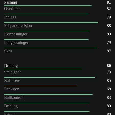
Pasning
81
Overblikk
82
Innlegg
79
Frisparkpresisjon
88
Kortpasninger
80
Langpasninger
79
Skru
87
Dribling
80
Smidighet
73
Balansere
85
Reaksjon
68
Ballkontroll
83
Dribling
80
Fatning
80