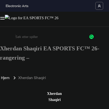
Xherdan Shaqiri EA SPORTS FC™ 26-
Enter a minimum of 3 characters or numbers
rangering –
Hjem
Xherdan Shaqiri
Xherdan
Shaqiri