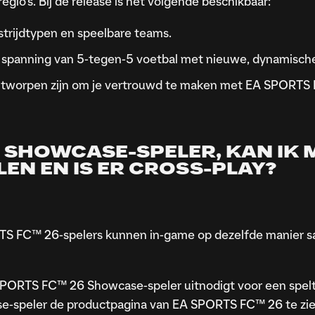
 regio's. Bij de release is het volgende beschikbaar:
strijdtypen en speelbare teams.
 spanning van 5-tegen-5 voetbal met nieuwe, dynamisch
ontworpen zijn om je vertrouwd te maken met EA SPORTS
6 SHOWCASE-SPELER, KAN IK 
EN EN IS ER CROSS-PLAY?
 FC™ 26-spelers kunnen in-game op dezelfde manier 
PORTS FC™ 26 Showcase-speler uitnodigt voor een spe
-speler de productpagina van EA SPORTS FC™ 26 te zien 