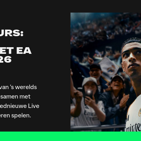
URS:
ET EA
26
van 's werelds
e samen met
oednieuwe Live
eren spelen.