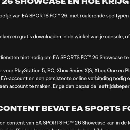
 26 SHOWCASE EN HOE KRIJG 
fje van EA SPORTS FC™ 26, met roulerende speltypen en
n en gratis downloaden in de winkel van je console, o
 diensten niet nodig om EA SPORTS FC™ 26 Showcase te 
oor PlayStation 5, PC, Xbox Series X|S, Xbox One en Pla
EA-account en een persistente online verbinding nodig o
n account te maken. Er gelden bepaalde leeftijdsbeper
CONTENT BEVAT EA SPORTS 
 en content van EA SPORTS FC™ 26 Showcase kan in de loop