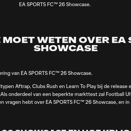
E MOET WETEN OVER EA 
SHOWCASE
STALLEERD?
HEB JE EA
Download en instal
ncering van EA SPORTS FC™ 26 Showcase.
Open de EA app. Je
n Aftrap, Clubs Rush en Learn To Play bij de release en
aanmaken.
ia de FC Showcase Game Hub
 Als onderdeel van een beperkte markttest zal Football U
Zoek naar “FC Sho
en vragen hebt over EA SPORTS FC™ 26 Showcase, en in 
Download en instal