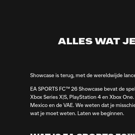
ALLES WAT J
EA APP AL GEÏN
Open de EA app
Showcase is terug, met de wereldwijde la
Zoek naar “FC Showcase"
EA SPORTS FC™ 26 Showcase bevat de speltype
Download en installeer het spel v
Xbox Series X|S, PlayStation 4 en Xbox One.
Mexico en de VAE. We weten dat je misschi
wat je moet weten. Laten we beginnen.