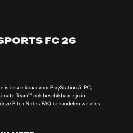
SPORTS FC 26
 APP NIET?
leer
de EA app voor Windows
 moet jezelf mogelijk aanmelden of een EA-account
 is beschikbaar voor PlayStation 5, PC,
ltimate Team™ ook beschikbaar zijn in
wcase”
deze Pitch Notes-FAQ behandelen we alles
leer het spel via de FC Showcase Game Hub