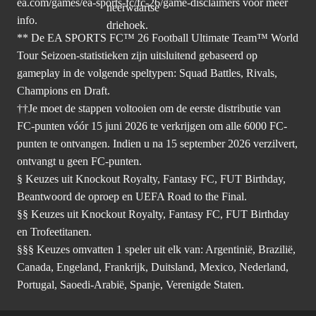
ea.com/games/ea-sports-fc/fc-26/game-disclaimers
voor meer
info.
** De EA SPORTS FC™ 26 Football Ultimate Team™ World
Tour Seizoen-statistieken zijn uitsluitend gebaseerd op
gameplay in de volgende speltypen: Squad Battles, Rivals,
Champions en Draft.
††Je moet de stappen voltooien om de eerste distributie van
FC-punten vóór 15 juni 2026 te verkrijgen om alle 6000 FC-
punten te ontvangen. Indien u na 15 september 2026 verzilvert,
ontvangt u geen FC-punten.
§ Keuzes uit Knockout Royalty, Fantasy FC, FUT Birthday,
Beantwoord de oproep en UEFA Road to the Final.
§§ Keuzes uit Knockout Royalty, Fantasy FC, FUT Birthday
en Trofeetitanen.
§§§ Keuzes omvatten 1 speler uit elk van: Argentinië, Brazilië,
Canada, Engeland, Frankrijk, Duitsland, Mexico, Nederland,
Portugal, Saoedi-Arabië, Spanje, Verenigde Staten.