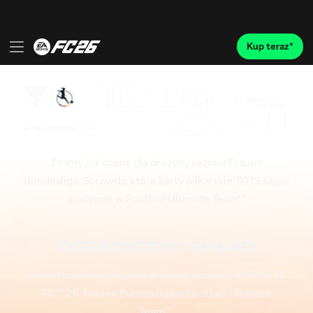
Znamy już oceny dla drużyny sezonu Frauen
Bundesliga. Sprawdź, które karty piłkarskie TOTS są już
dostępne w Football Ultimate Team™.
OSTATECZNY SKŁAD
Przedstawiamy oficjalną drużynę sezonu EA SPORTS
FC™ 26 Frauen Bundesliga w Football Ultimate
Team™.