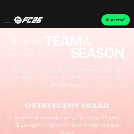
Oceny dla drużyny sezonu Trendyol Süper Lig już są.
Sprawdź karty piłkarskie TOTS dostępne w Football
Ultimate Team™.
OSTATECZNY SKŁAD
Przedstawiamy oficjalną drużynę sezonu Trendyol
Süper Lig EA SPORTS FC™ 26 w Football Ultimate
Team™.