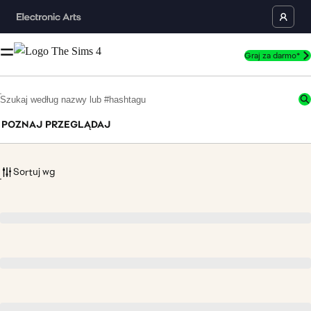
Graj za darmo*
Proszę wyszukać 4 znaków lub więcej
POZNAJ
PRZEGLĄDAJ
Sortuj wg