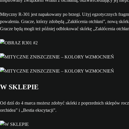
Inspirowany związkiem Wraith z otchłanią, odzwierciedlający jej niep
Mityczny R-301 jest napakowany po brzegi. Użyj egzotycznych fragm
powalenia. Gracze, którzy zdobędą „Zakłócenia otchłani”, nową skór
Gracze będą mogli też później odblokować skórkę „Zakłócenia otchłan
W SKLEPIE
Od dziś do 4 marca możesz zdobyć skórki z poprzednich sklepów rocz
orchidea” i „Bestia ekscytacji”.