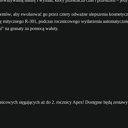
rzewidywalną naturę i wymiar, który przekracza czas i przestrzeń – j
entów, aby ewoluować go przez cztery odważne ulepszenia kosmetycz
kę mitycznego R-301, podczas rocznicowego wydarzenia automatycznie
i” na granaty za pomocą waluty.
nicowych sięgających aż do 2. rocznicy Apex! Dostępne będą zestawy 