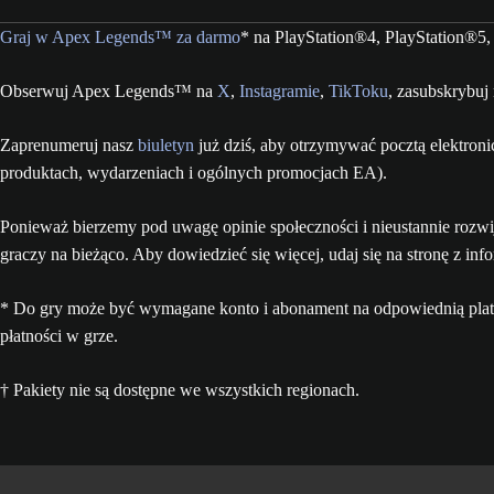
Graj w Apex Legends™ za darmo
* na PlayStation®4, PlayStation®5
Obserwuj Apex Legends™ na
X
,
Instagramie
,
TikToku
, zasubskrybuj
Zaprenumeruj nasz
biuletyn
już dziś, aby otrzymywać pocztą elektron
produktach, wydarzeniach i ogólnych promocjach EA).
Ponieważ bierzemy pod uwagę opinie społeczności i nieustannie rozw
graczy na bieżąco. Aby dowiedzieć się więcej, udaj się na stronę z i
* Do gry może być wymagane konto i abonament na odpowiednią platf
płatności w grze.
† Pakiety nie są dostępne we wszystkich regionach.