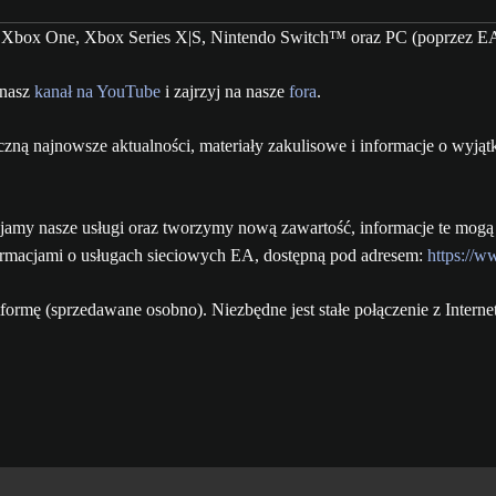
, Xbox One, Xbox Series X|S, Nintendo Switch™ oraz PC (poprzez EA 
 nasz
kanał na YouTube
i zajrzyj na nasze
fora
.
iczną najnowsze aktualności, materiały zakulisowe i informacje o wy
ijamy nasze usługi oraz tworzymy nową zawartość, informacje te mogą
nformacjami o usługach sieciowych EA, dostępną pod adresem:
https://w
ormę (sprzedawane osobno). Niezbędne jest stałe połączenie z Inter