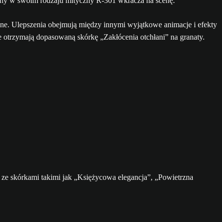
edyny w swoim rodzaju mityczny R-301 wkracza na scenę.
ne. Ulepszenia obejmują między innymi wyjątkowe animacje i efekty
 otrzymają dopasowaną skórkę „Zakłócenia otchłani” na granaty.
ze skórkami takimi jak „Księżycowa elegancja”, „Powietrzna