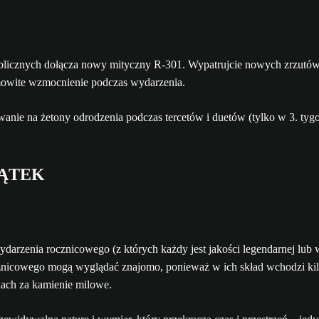
ublicznych dołącza nowy mityczny R-301. Wypatrujcie nowych zrzutów
owite wzmocnienie podczas wydarzenia.
anie na żetony odrodzenia podczas tercetów i duetów (tylko w 3. tygo
IĄTEK
arzenia rocznicowego (z których każdy jest jakości legendarnej lub wy
nicowego mogą wyglądać znajomo, ponieważ w ich skład wchodzi kilka
dach za kamienie milowe.