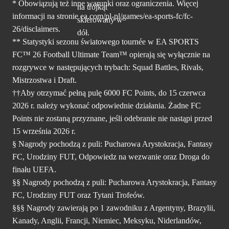
* Obowiązują też inne warunki oraz ograniczenia. Więcej
informacji na stronie ea.com/pl-pl/games/ea-sports-fc/fc-
26/disclaimers.
** Statystyki sezonu światowego tournée w EA SPORTS
FC™ 26 Football Ultimate Team™ opierają się wyłącznie na
rozgrywce w następujących trybach: Squad Battles, Rivals,
Mistrzostwa i Draft.
††Aby otrzymać pełną pulę 6000 FC Points, do 15 czerwca
2026 r. należy wykonać odpowiednie działania. Żadne FC
Points nie zostaną przyznane, jeśli odebranie nie nastąpi przed
15 września 2026 r.
§ Nagrody pochodzą z puli: Pucharowa Arystokracja, Fantasy
FC, Urodziny FUT, Odpowiedz na wezwanie oraz Droga do
finału UEFA.
§§ Nagrody pochodzą z puli: Pucharowa Arystokracja, Fantasy
FC, Urodziny FUT oraz Tytani Trofeów.
§§§ Nagrody zawierają po 1 zawodniku z Argentyny, Brazylii,
Kanady, Anglii, Francji, Niemiec, Meksyku, Niderlandów,