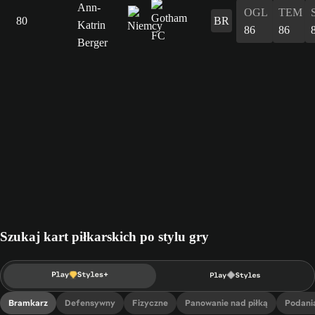
Ann-
OGL
TEM
80
BR
Katrin
86
86
Berger
Szukaj kart piłkarskich po stylu gry
Bramkarz
Defensywny
Fizyczne
Panowanie nad piłką
Podani