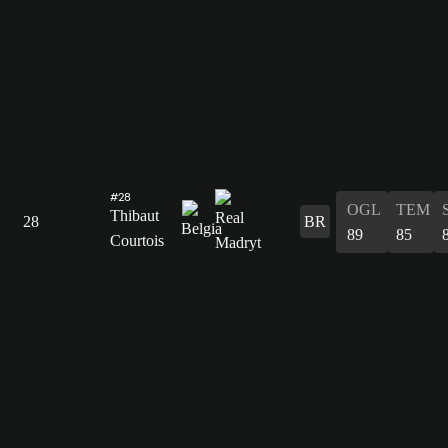
#28
OGL
TEM
Thibaut
28
BR
89
85
Courtois