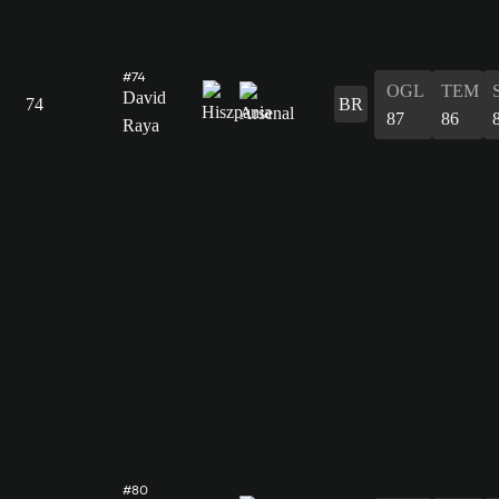
#74
OGL
TEM
David
74
BR
87
86
Raya
#80