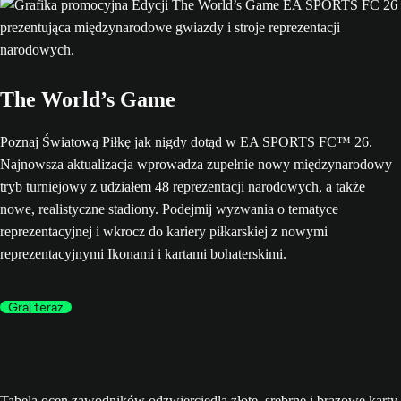
The World’s Game
Poznaj Światową Piłkę jak nigdy dotąd w EA SPORTS FC™ 26.
Najnowsza aktualizacja wprowadza zupełnie nowy międzynarodowy
tryb turniejowy z udziałem 48 reprezentacji narodowych, a także
nowe, realistyczne stadiony. Podejmij wyzwania o tematyce
reprezentacyjnej i wkrocz do kariery piłkarskiej z nowymi
reprezentacyjnymi Ikonami i kartami bohaterskimi.
Graj teraz
Tabela ocen zawodników odzwierciedla złote, srebrne i brązowe karty