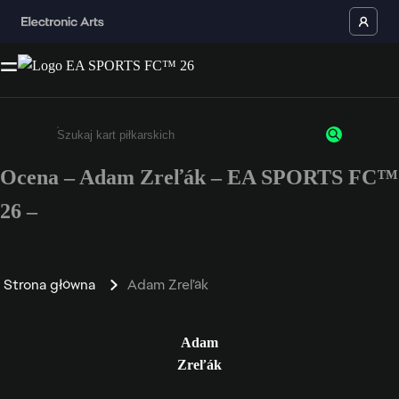
Ocena – Adam Zreľák – EA SPORTS FC™
Wpisz co najmniej 3 znaki lub cyfry.
26 –
Strona główna
Adam Zreľák
Adam
Zreľák