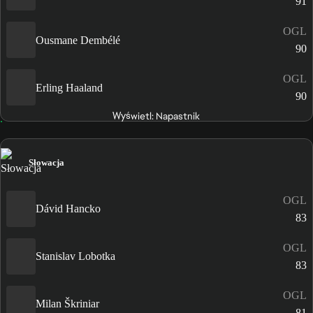
91
OGL
Ousmane Dembélé
90
OGL
Erling Haaland
90
Wyświetl: Napastnik
Słowacja
OGL
Dávid Hancko
83
OGL
Stanislav Lobotka
83
OGL
Milan Škriniar
81