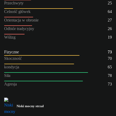
Przechwyty
25
Celność główek
64
Orientacja w obronie
27
Odbiór tradycyjny
26
Wślizg
19
Fizyczne
73
Skoczność
70
kondycja
65
Siła
78
Agresja
73
Niski mocny strzał