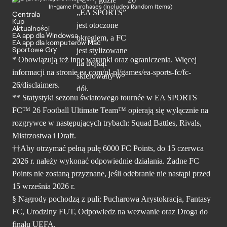
In-game Purchases (Includes Random Items)
Centrala
Kup
Aktualności
EA app dla Windowsa
EA app dla komputerów Mac
Sportowe Gry
* Obowiązują też inne warunki oraz ograniczenia. Więcej
informacji na stronie ea.com/pl-pl/games/ea-sports-fc/fc-
26/disclaimers.
** Statystyki sezonu światowego tournée w EA SPORTS
FC™ 26 Football Ultimate Team™ opierają się wyłącznie na
rozgrywce w następujących trybach: Squad Battles, Rivals,
Mistrzostwa i Draft.
††Aby otrzymać pełną pulę 6000 FC Points, do 15 czerwca
2026 r. należy wykonać odpowiednie działania. Żadne FC
Points nie zostaną przyznane, jeśli odebranie nie nastąpi przed
15 września 2026 r.
§ Nagrody pochodzą z puli: Pucharowa Arystokracja, Fantasy
FC, Urodziny FUT, Odpowiedz na wezwanie oraz Droga do
finału UEFA.