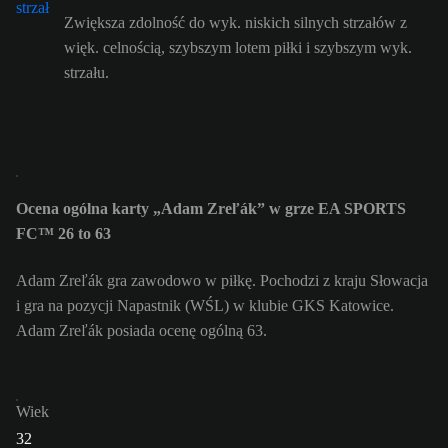
Zwiększa zdolność do wyk. niskich silnych strzałów z
więk. celnością, szybszym lotem piłki i szybszym wyk.
strzału.
Ocena ogólna karty „Adam Zreľák” w grze EA SPORTS
FC™ 26 to 63
Adam Zreľák gra zawodowo w piłkę. Pochodzi z kraju Słowacja
i gra na pozycji Napastnik (WŚL) w klubie GKS Katowice.
Adam Zreľák posiada ocenę ogólną 63.
Wiek
32