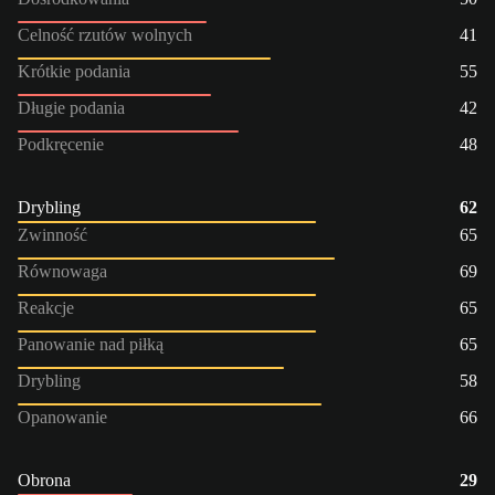
Celność rzutów wolnych
41
Krótkie podania
55
Długie podania
42
Podkręcenie
48
Drybling
62
Zwinność
65
Równowaga
69
Reakcje
65
Panowanie nad piłką
65
Drybling
58
Opanowanie
66
Obrona
29