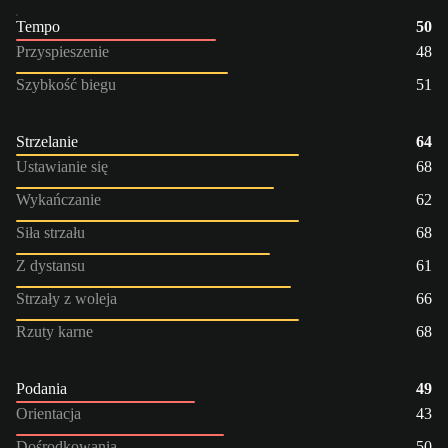
Tempo
50
Przyspieszenie
48
Szybkość biegu
51
Strzelanie
64
Ustawianie się
68
Wykańczanie
62
Siła strzału
68
Z dystansu
61
Strzały z woleja
66
Rzuty karne
68
Podania
49
Orientacja
43
Dośrodkowania
50