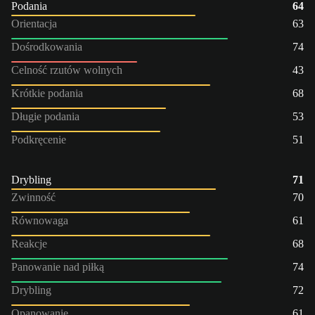
Podania
64
Orientacja
63
Dośrodkowania
74
Celność rzutów wolnych
43
Krótkie podania
68
Długie podania
53
Podkręcenie
51
Drybling
71
Zwinność
70
Równowaga
61
Reakcje
68
Panowanie nad piłką
74
Drybling
72
Opanowanie
61