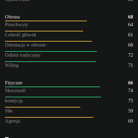
Obrona
68
Przechwyty
64
Celność główek
61
Orientacja w obronie
68
Odbiór tradycyjny
72
Wślizg
71
Fizyczne
66
Skoczność
74
kondycja
75
Siła
59
Agresja
69