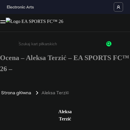
Ocena – Aleksa Terzić – EA SPORTS FC™
Wpisz co najmniej 3 znaki lub cyfry.
26 –
Strona główna
Aleksa Terzić
Aleksa
Terzić