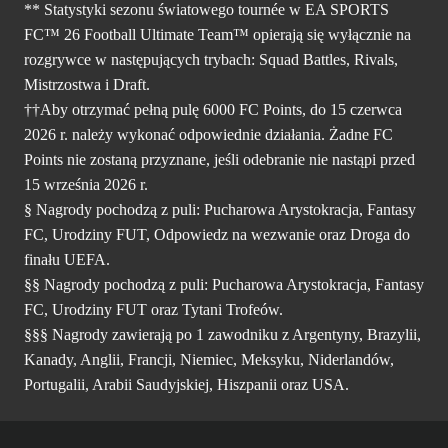
** Statystyki sezonu światowego tournée w EA SPORTS
FC™ 26 Football Ultimate Team™ opierają się wyłącznie na
rozgrywce w następujących trybach: Squad Battles, Rivals,
Mistrzostwa i Draft.
††Aby otrzymać pełną pulę 6000 FC Points, do 15 czerwca
2026 r. należy wykonać odpowiednie działania. Żadne FC
Points nie zostaną przyznane, jeśli odebranie nie nastąpi przed
15 września 2026 r.
§ Nagrody pochodzą z puli: Pucharowa Arystokracja, Fantasy
FC, Urodziny FUT, Odpowiedz na wezwanie oraz Droga do
finału UEFA.
§§ Nagrody pochodzą z puli: Pucharowa Arystokracja, Fantasy
FC, Urodziny FUT oraz Tytani Trofeów.
§§§ Nagrody zawierają po 1 zawodniku z Argentyny, Brazylii,
Kanady, Anglii, Francji, Niemiec, Meksyku, Niderlandów,
Portugalii, Arabii Saudyjskiej, Hiszpanii oraz USA.