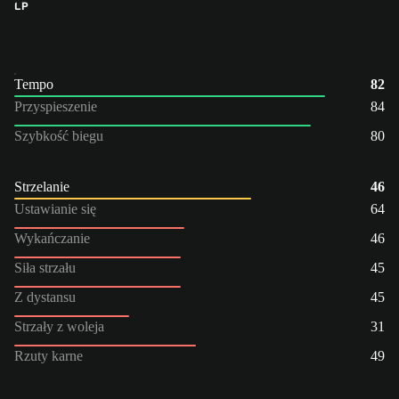
LP
Tempo
82
Przyspieszenie
84
Szybkość biegu
80
Strzelanie
46
Ustawianie się
64
Wykańczanie
46
Siła strzału
45
Z dystansu
45
Strzały z woleja
31
Rzuty karne
49