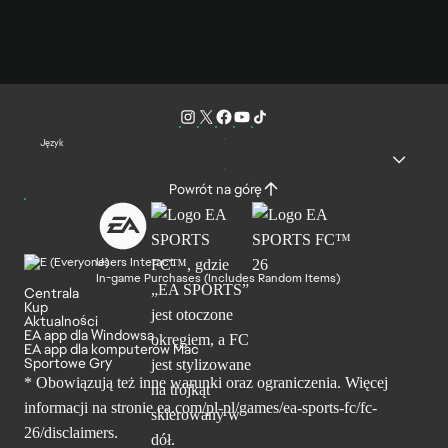
Język
Powrót na górę
Users Interact
In-game Purchases (Includes Random Items)
Centrala
Kup
Aktualności
EA app dla Windowsa
EA app dla komputerów Mac
Sportowe Gry
* Obowiązują też inne warunki oraz ograniczenia. Więcej
informacji na stronie ea.com/pl-pl/games/ea-sports-fc/fc-
26/disclaimers.