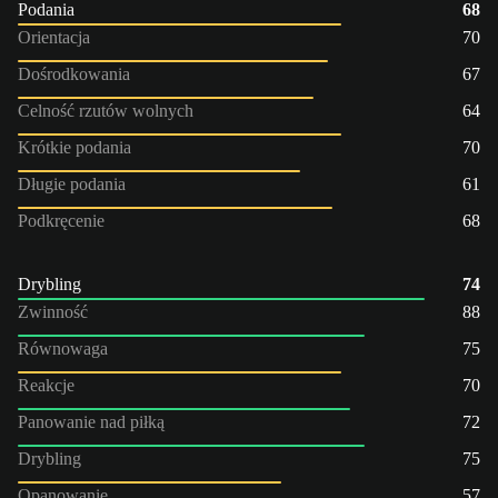
Podania
68
Orientacja
70
Dośrodkowania
67
Celność rzutów wolnych
64
Krótkie podania
70
Długie podania
61
Podkręcenie
68
Drybling
74
Zwinność
88
Równowaga
75
Reakcje
70
Panowanie nad piłką
72
Drybling
75
Opanowanie
57