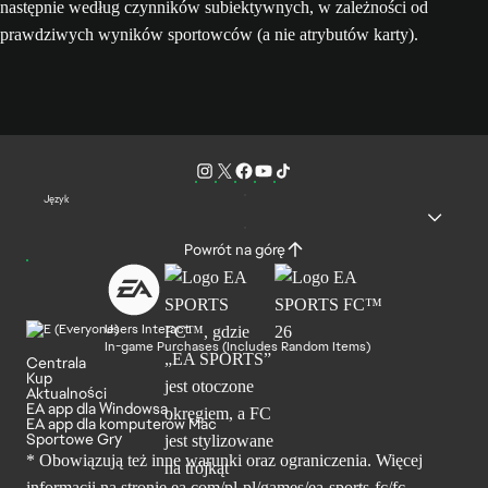
następnie według czynników subiektywnych, w zależności od
prawdziwych wyników sportowców (a nie atrybutów karty).
Język
Powrót na górę
Users Interact
In-game Purchases (Includes Random Items)
Centrala
Kup
Aktualności
EA app dla Windowsa
EA app dla komputerów Mac
Sportowe Gry
* Obowiązują też inne warunki oraz ograniczenia. Więcej
informacji na stronie ea.com/pl-pl/games/ea-sports-fc/fc-