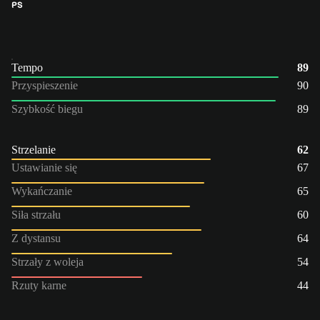
PS
Tempo
89
Przyspieszenie
90
Szybkość biegu
89
Strzelanie
62
Ustawianie się
67
Wykańczanie
65
Siła strzału
60
Z dystansu
64
Strzały z woleja
54
Rzuty karne
44