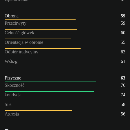
Obrona
59
Przechwyty
59
Celność główek
60
Orientacja w obronie
55
Odbiór tradycyjny
63
Wślizg
61
Fizyczne
63
Skoczność
76
kondycja
74
Siła
58
Agresja
56