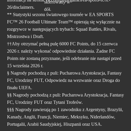
26/disclaimers.
** Statystyki sezonu światowego tournée w EA SPORTS
FC™ 26 Football Ultimate Team™ opierają się wyłącznie na
rozgrywce w następujących trybach: Squad Battles, Rivals,
Mistrzostwa i Draft.
††Aby otrzymać pełną pulę 6000 FC Points, do 15 czerwca
2026 r. należy wykonać odpowiednie działania. Żadne FC
Points nie zostaną przyznane, jeśli odebranie nie nastąpi przed
15 września 2026 r.
§ Nagrody pochodzą z puli: Pucharowa Arystokracja, Fantasy
FC, Urodziny FUT, Odpowiedz na wezwanie oraz Droga do
finału UEFA.
§§ Nagrody pochodzą z puli: Pucharowa Arystokracja, Fantasy
FC, Urodziny FUT oraz Tytani Trofeów.
§§§ Nagrody zawierają po 1 zawodniku z Argentyny, Brazylii,
Kanady, Anglii, Francji, Niemiec, Meksyku, Niderlandów,
Portugalii, Arabii Saudyjskiej, Hiszpanii oraz USA.