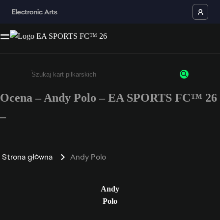
Ocena – Andy Polo – EA SPORTS FC™ 26
Wpisz co najmniej 3 znaki lub cyfry.
–
Strona główna
Andy Polo
Andy
Polo