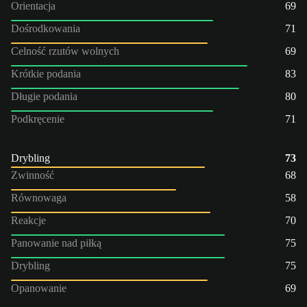
Orientacja
69
Dośrodkowania
71
Celność rzutów wolnych
69
Krótkie podania
83
Długie podania
80
Podkręcenie
71
Drybling
73
Zwinność
68
Równowaga
58
Reakcje
70
Panowanie nad piłką
75
Drybling
75
Opanowanie
69