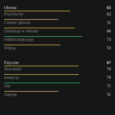
Obrona
65
Przechwyty
62
Celność główek
51
Orientacja w obronie
66
Odbiór tradycyjny
73
Wślizg
53
Fizyczne
67
Skoczność
70
kondycja
70
Siła
71
Agresja
51