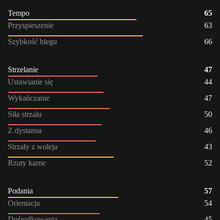
Tempo
65
Przyspieszenie
63
Szybkość biegu
66
Strzelanie
47
Ustawianie się
44
Wykańczanie
47
Siła strzału
50
Z dystansu
46
Strzały z woleja
43
Rzuty karne
52
Podania
57
Orientacja
54
Dośrodkowania
45