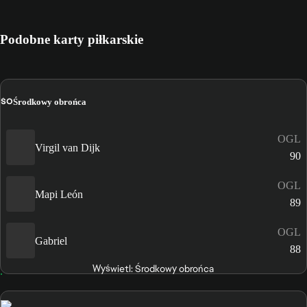
Podobne karty piłkarskie
ŚO
Środkowy obrońca
OGL
Virgil van Dijk
90
OGL
Mapi León
89
OGL
Gabriel
88
Wyświetl: Środkowy obrońca