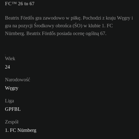
FC™ 26 to 67
Beatrix Fördős gra zawodowo w piłkę. Pochodzi z kraju Węgry i
gra na pozycji Środkowy obrońca (ŚO) w klubie 1. FC
Nürnberg. Beatrix Fördős posiada ocenę ogólną 67.
Wiek
24
Narodowość
Węgry
Liga
GPFBL
Zespół
1. FC Nürnberg