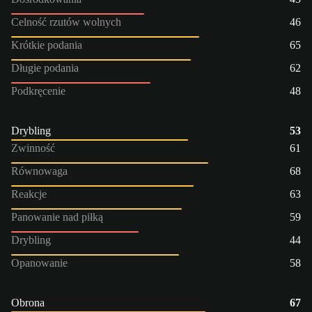
Celność rzutów wolnych
46
Krótkie podania
65
Długie podania
62
Podkręcenie
48
Drybling
53
Zwinność
61
Równowaga
68
Reakcje
63
Panowanie nad piłką
59
Drybling
44
Opanowanie
58
Obrona
67