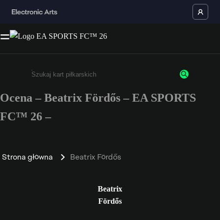
Ocena – Beatrix Fördős – EA SPORTS
Wpisz co najmniej 3 znaki lub cyfry.
FC™ 26 –
Strona główna
Beatrix Fördős
Beatrix
Fördős