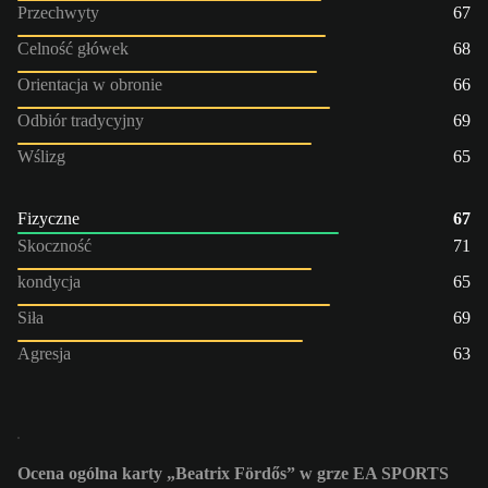
Przechwyty
67
Celność główek
68
Orientacja w obronie
66
Odbiór tradycyjny
69
Wślizg
65
Fizyczne
67
Skoczność
71
kondycja
65
Siła
69
Agresja
63
Ocena ogólna karty „Beatrix Fördős” w grze EA SPORTS