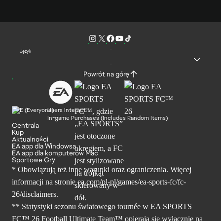
Język
Powrót na górę
Users Interact
In-game Purchases (Includes Random Items)
Centrala
Kup
Aktualności
EA app dla Windowsa
EA app dla komputerów Mac
Sportowe Gry
* Obowiązują też inne warunki oraz ograniczenia. Więcej
informacji na stronie ea.com/pl-pl/games/ea-sports-fc/fc-
26/disclaimers.
** Statystyki sezonu światowego tournée w EA SPORTS
FC™ 26 Football Ultimate Team™ opierają się wyłącznie na