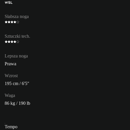
WŚL
Słabsza noga
Sztuczki tech.
Lepsza noga
Prawa
Wzrost
195 cm / 6'5"
Waga
86 kg / 190 lb
Tempo