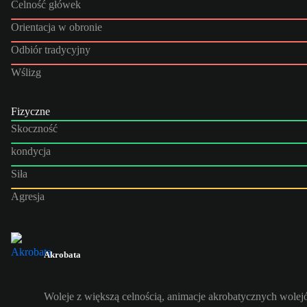
Celność główek
Orientacja w obronie
Odbiór tradycyjny
Wślizg
Fizyczne
Skoczność
kondycja
Siła
Agresja
Akrobata
Woleje z większą celnością, animacje akrobatycznych wole