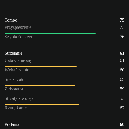
Tempo
75
Przyspieszenie
73
Szybkość biegu
76
Strzelanie
61
Ustawianie się
61
Wykańczanie
60
Siła strzału
65
Z dystansu
59
Strzały z woleja
53
Rzuty karne
62
Podania
60