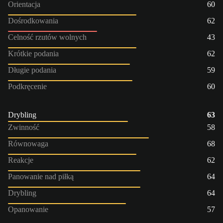
Orientacja
60
Dośrodkowania
62
Celność rzutów wolnych
43
Krótkie podania
62
Długie podania
59
Podkręcenie
60
Drybling
63
Zwinność
58
Równowaga
68
Reakcje
62
Panowanie nad piłką
64
Drybling
64
Opanowanie
57