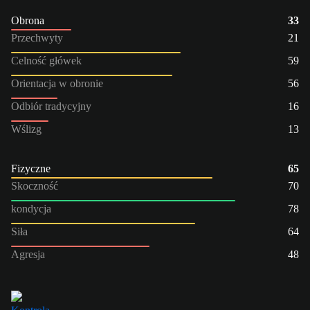
Obrona
33
Przechwyty
21
Celność główek
59
Orientacja w obronie
56
Odbiór tradycyjny
16
Wślizg
13
Fizyczne
65
Skoczność
70
kondycja
78
Siła
64
Agresja
48