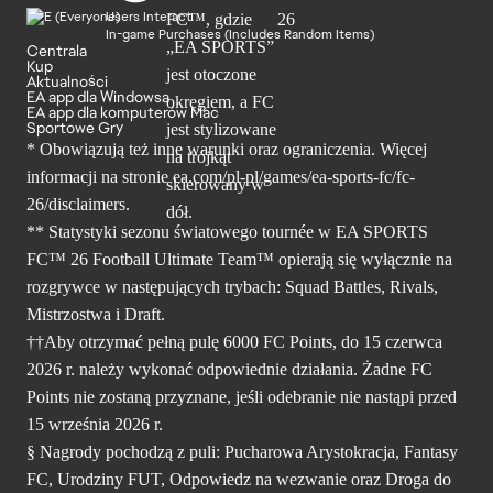
Users Interact
In-game Purchases (Includes Random Items)
Centrala
Kup
Aktualności
EA app dla Windowsa
EA app dla komputerów Mac
Sportowe Gry
* Obowiązują też inne warunki oraz ograniczenia. Więcej
informacji na stronie ea.com/pl-pl/games/ea-sports-fc/fc-
26/disclaimers.
** Statystyki sezonu światowego tournée w EA SPORTS
FC™ 26 Football Ultimate Team™ opierają się wyłącznie na
rozgrywce w następujących trybach: Squad Battles, Rivals,
Mistrzostwa i Draft.
††Aby otrzymać pełną pulę 6000 FC Points, do 15 czerwca
2026 r. należy wykonać odpowiednie działania. Żadne FC
Points nie zostaną przyznane, jeśli odebranie nie nastąpi przed
15 września 2026 r.
§ Nagrody pochodzą z puli: Pucharowa Arystokracja, Fantasy
FC, Urodziny FUT, Odpowiedz na wezwanie oraz Droga do