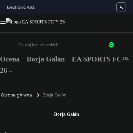
Ocena – Borja Galán – EA SPORTS FC™
Wpisz co najmniej 3 znaki lub cyfry.
26 –
Strona główna
Borja Galán
Borja Galán